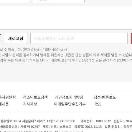
 수 있습니다. (현재 0 byte / 최대 400byte)
다른 사람의 권리를 침해하거나 명예를 훼손하는 댓글은 관련 법률에 의해 제재를 받을 수 있습니
쾌감을 주는 욕설 등 비하하는 단어가 내용에 포함되거나 인신공격성 글은 관리자의 판단에 의해
용자위원회
청소년보호정책
개인정보처리방침
정정·반론보도
인재채용
기사제보
이메일무단수집거부
RSS
수일로 39-34 서울숲더스페이스 12층 1201호-1203호
대표전화 : 1800-6522
편집국 070-4
8658
등록번호 : 서울 아 02897
제호: 비즈니스포스트
등록일: 2013.11.13
발행·편집인 : 강석
X
Copyright ? 2013 비즈니스포스트. All rights reserved.