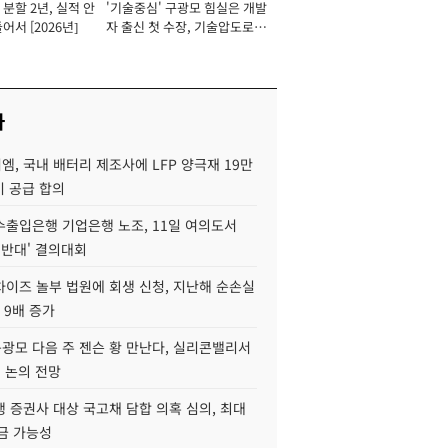
분할 2년, 실적 안
'기술중심' 구광모 힘실은 개발
이사 사장
어서 [2026년]
자 출신 첫 수장, 기술압도로
경쟁력 확보 사활 [2026년]
사
, 국내 배터리 제조사에 LFP 양극재 19만
기 공급 합의
수출입은행 기업은행 노조, 11일 여의도서
 반대' 결의대회
차이즈 놀부 법원에 회생 신청, 지난해 순손실
 9배 증가
구광모 다음 주 젠슨 황 만난다, 실리콘밸리서
' 논의 전망
 증권사 대상 국고채 담합 의혹 심의, 최대
금 가능성