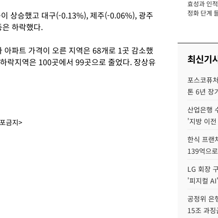
효성과 인적 
장
정화 단계 들
이 상승했고 대구(-0.13%), 제주(-0.06%), 광주
) 등은 하락했다.
다 아파트 가격이 오른 지역은 68개로 1곳 감소했
최신기
 하락지역은 100곳에서 99곳으로 줄었다. 장상유
포스코퓨처엠
톤 6년 장
산업은행 
'지방 이전
배포금지>
한식 프랜
139억으로
LG 회장 
'피지컬 AI
공정위 은행
15조 과징