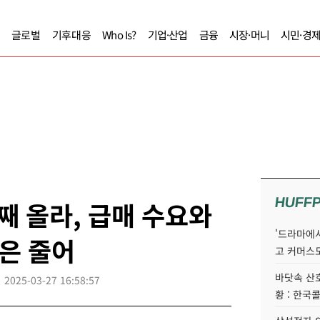
글로벌
기후대응
Who Is?
기업·산업
금융
시장·머니
시민·경
HUFF
째 올라, 급매 수요와
'드라마에서
은 줄어
고 커머스
바닷속 산
2025-03-27 16:58:57
황 : 한국