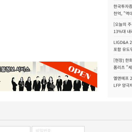
한국투자증
천억, "역
[오늘의 주
13%대 내
LIGD&A 
포함 유도무
[현장] 한
폼리츠 "세
엘앤에프 2
LFP 양극