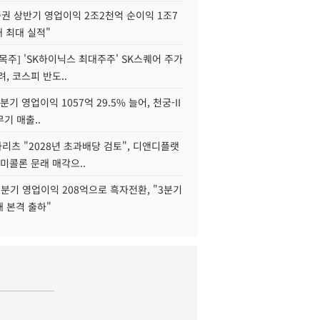
권 상반기 영업이익 2조2천억 순이익 1조7
대 최대 실적"
목주] 'SK하이닉스 최대주주' SK스퀘어 주가
려, 코스피 반도..
2분기 영업이익 1057억 29.5% 늘어, 천궁-II
기 매출..
화리츠 "2028년 초과배당 검토", 디앤디플랫
미콜론 문래 매각으..
분기 영업이익 208억으로 흑자전환, "3분기
재 본격 출하"