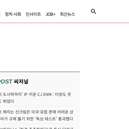
제
정치·사회
인사이트
JOB+
최신뉴스
씨저널
POST
 도시락까지' IP 키운 CJ ENM : 티빙도 웃
도 뛰었다
호 해치는 선크림은 미국·유럽 판매 어려운 상
콜마가 규제 뚫기 위한 '독성 테스트' 통과했다