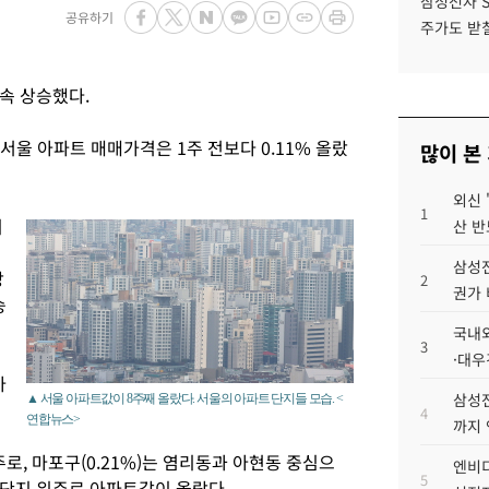
삼성전자 
공유하기
주가도 받칠
속 상승했다.
서울 아파트 매매가격은 1주 전보다 0.11% 올랐
많이 본
외신 
1
지
산 반
삼성전
망
2
권가 
승
국내외
3
·대우
아
삼성전
▲ 서울 아파트값이 8주째 올랐다. 서울의 아파트 단지들 모습. <
4
연합뉴스>
까지
주로, 마포구(0.21%)는 염리동과 아현동 중심으
엔비디
5
요 단지 위주로 아파트값이 올랐다.