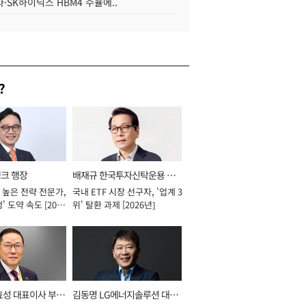
·SK하이닉스 HBM4 수율에..
?
뱅크 행장
배재규 한국투자신탁운용 대
 높은 전략 전문가,
국내 ETF 시장 선구자, '업계 3
표이사 사장
' 도약 속도 [2026
위' 탈환 과제 [2026년]
효성 대표이사 부회
김동명 LG에너지솔루션 대표