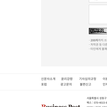
-
200자
까지 쓰실
- 저작권 등 
- 타인에게 불
신문사소개
윤리강령
기사심의규정
이
포럼
광고문의
불편신고
서울특별시 성동구 성
팩스 : 070-4015-
ISSN : 2636-171