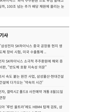
SK하이닉스 '파격 주주환원'으로 투심 달래고
까, 100조 넘는 추가 배당 재원에 쏠리는 눈
 기사
"삼성전자 SK하이닉스 중국 공장용 현지 생
도체 장비 시험, 미국 수출통제 ..
자 SK하이닉스 소극적 주주환원에 해외 증
비판, "반도체 호황 지속성 의문"
서 속도 붙는 원전 사업, 삼성물산·현대건설
건설에 다가오는 '약속의 시간'
자, 갤럭시Z 폴드8 사전예약 개통 8월31일
 연장
아 '루빈 울트라'에도 HBM4 탑재 검토, 삼