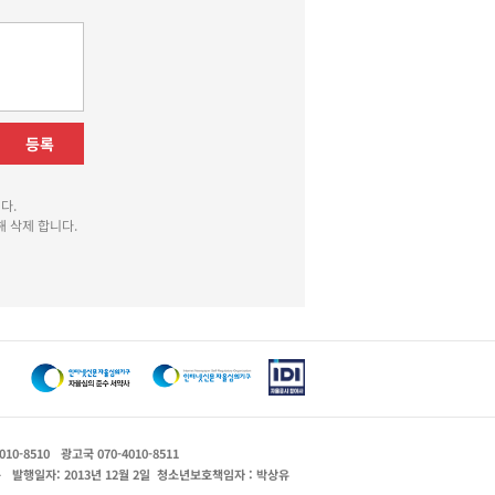
등록
다.
 삭제 합니다.
010-8510
광고국 070-4010-8511
운
발행일자: 2013년 12월 2일
청소년보호책임자 : 박상유