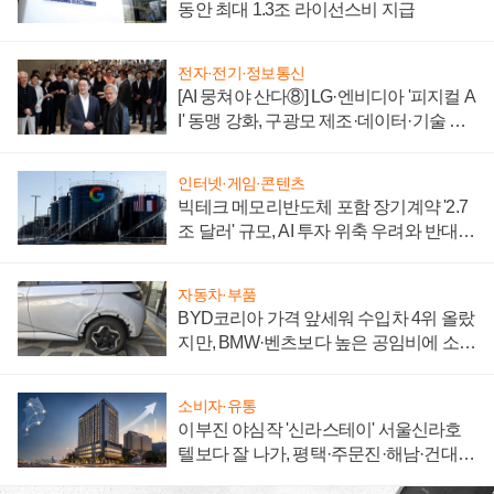
동안 최대 1.3조 라이선스비 지급
전자·전기·정보통신
[AI 뭉쳐야 산다⑧] LG·엔비디아 '피지컬 A
I' 동맹 강화, 구광모 제조·데이터·기술 결
집해 종합 로보틱스 기업으로
인터넷·게임·콘텐츠
빅테크 메모리반도체 포함 장기계약 '2.7
조 달러' 규모, AI 투자 위축 우려와 반대
신호
자동차·부품
BYD코리아 가격 앞세워 수입차 4위 올랐
지만, BMW·벤츠보다 높은 공임비에 소비
자 불만 폭발
소비자·유통
이부진 야심작 '신라스테이' 서울신라호
텔보다 잘 나가, 평택·주문진·해남·건대로
성장판 더 넓힌다