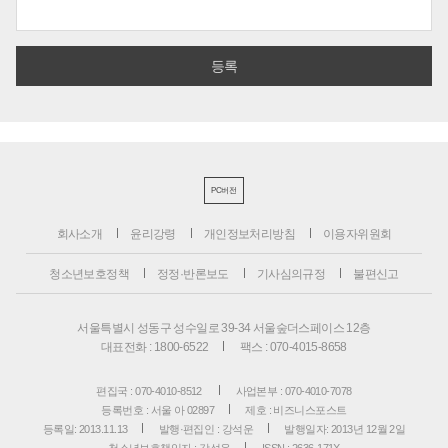
PC버전
회사소개
윤리강령
개인정보처리방침
이용자위원회
청소년보호정책
정정·반론보도
기사심의규정
불편신고
서울특별시 성동구 성수일로 39-34 서울숲더스페이스 12층
대표전화 : 1800-6522
팩스 : 070-4015-8658
편집국 : 070-4010-8512
사업본부 : 070-4010-7078
등록번호 : 서울 아 02897
제호 : 비즈니스포스트
등록일: 2013.11.13
발행·편집인 : 강석운
발행일자: 2013년 12월 2일