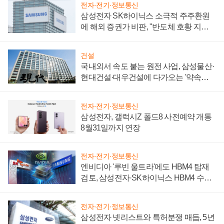
전자·전기·정보통신
삼성전자 SK하이닉스 소극적 주주환원
에 해외 증권가 비판, "반도체 호황 지속
성 의문"
건설
국내외서 속도 붙는 원전 사업, 삼성물산·
현대건설·대우건설에 다가오는 '약속의
시간'
전자·전기·정보통신
삼성전자, 갤럭시Z 폴드8 사전예약 개통
8월31일까지 연장
전자·전기·정보통신
엔비디아 '루빈 울트라'에도 HBM4 탑재
검토, 삼성전자·SK하이닉스 HBM4 수율
에 주도권 갈린다
전자·전기·정보통신
삼성전자 넷리스트와 특허분쟁 매듭, 5년