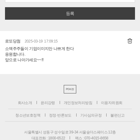
로또당첨
2025-03-19 17:09:15
소액주주들이 기업이미지만 나쁘게 한다
응원합니다.
앞으로 나아가세요~~!!
PC버전
회사소개
윤리강령
개인정보처리방침
이용자위원회
청소년보호정책
정정·반론보도
기사심의규정
불편신고
서울특별시 성동구 성수일로 39-34 서울숲더스페이스 12층
대표전화 : 1800-6522
팩스 : 070-4015-8658