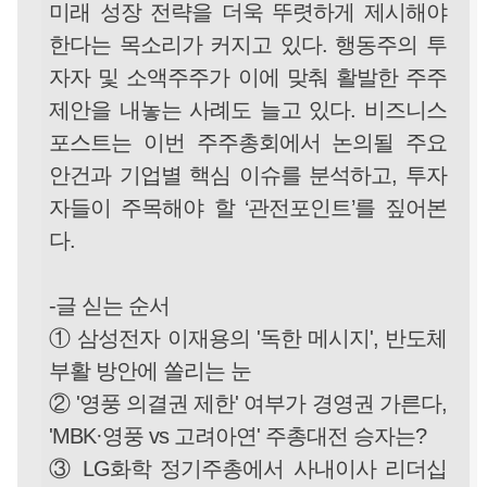
미래 성장 전략을 더욱 뚜렷하게 제시해야
한다는 목소리가 커지고 있다. 행동주의 투
자자 및 소액주주가 이에 맞춰 활발한 주주
제안을 내놓는 사례도 늘고 있다. 비즈니스
포스트는 이번 주주총회에서 논의될 주요
안건과 기업별 핵심 이슈를 분석하고, 투자
자들이 주목해야 할 ‘관전포인트’를 짚어본
다.
-글 싣는 순서
① 삼성전자 이재용의 '독한 메시지', 반도체
부활 방안에 쏠리는 눈
② '영풍 의결권 제한' 여부가 경영권 가른다,
'MBK·영풍 vs 고려아연' 주총대전 승자는?
③ LG화학 정기주총에서 사내이사 리더십