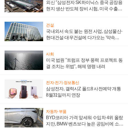
외신 "삼성전자 SK하이닉스 중국 공장용
현지 생산 반도체 장비 시험, 미국 수출통
제 대비"
건설
국내외서 속도 붙는 원전 사업, 삼성물산·
현대건설·대우건설에 다가오는 '약속의
시간'
사회
미국 법원 "트럼프 정부 풍력 프로젝트 동
결 조치는 위법", 해제 명령 내려
전자·전기·정보통신
삼성전자, 갤럭시Z 폴드8 사전예약 개통
8월31일까지 연장
자동차·부품
BYD코리아 가격 앞세워 수입차 4위 올랐
지만, BMW·벤츠보다 높은 공임비에 소비