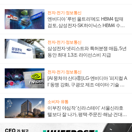
자 불만 폭발
전자·전기·정보통신
엔비디아 '루빈 울트라'에도 HBM4 탑재
검토, 삼성전자·SK하이닉스 HBM4 수율
에 주도권 갈린다
전자·전기·정보통신
삼성전자 넷리스트와 특허분쟁 매듭, 5년
동안 최대 1.3조 라이선스비 지급
전자·전기·정보통신
[AI 뭉쳐야 산다⑧] LG·엔비디아 '피지컬 A
I' 동맹 강화, 구광모 제조·데이터·기술 결
집해 종합 로보틱스 기업으로
소비자·유통
이부진 야심작 '신라스테이' 서울신라호
텔보다 잘 나가, 평택·주문진·해남·건대로
성장판 더 넓힌다