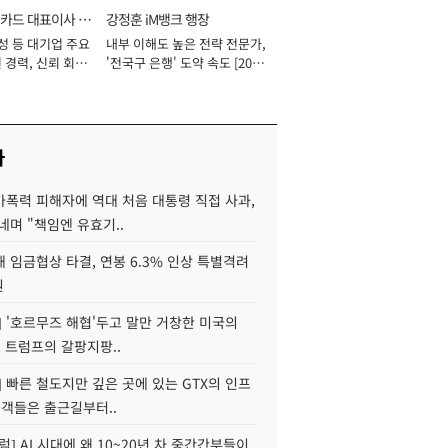
카드 대표이사 사
강정훈 iM뱅크 행장
성 등 대기업 주요
내부 이해도 높은 전략 전문가,
 경력, 신뢰 회복
'전국구 은행' 도약 속도 [2026
[2026년]
년]
사
가폭력 피해자에 역대 처음 대통령 직접 사과,
네며 "책임엔 유효기..
 임금협상 타결, 연봉 6.3% 인상 특별격려
원
] '호르무즈 해협'두고 말만 거창한 미국의
, 트럼프의 갈팡지팡..
] 빠른 철도지만 깊은 곳에 있는 GTX의 인프
승객들은 출근길부터..
럼] AI 시대에 왜 10~20년 차 중간간부들이