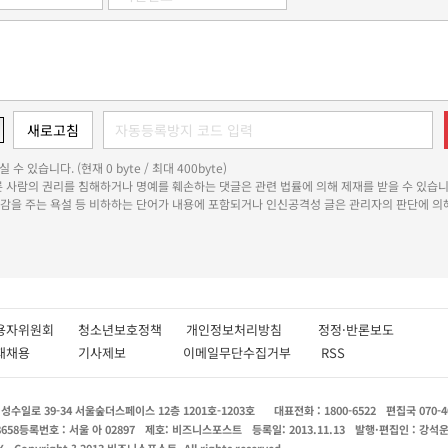
 수 있습니다. (현재 0 byte / 최대 400byte)
다른 사람의 권리를 침해하거나 명예를 훼손하는 댓글은 관련 법률에 의해 제재를 받을 수 있습니
쾌감을 주는 욕설 등 비하하는 단어가 내용에 포함되거나 인신공격성 글은 관리자의 판단에 의해
용자위원회
청소년보호정책
개인정보처리방침
정정·반론보도
인재채용
기사제보
이메일무단수집거부
RSS
수일로 39-34 서울숲더스페이스 12층 1201호-1203호
대표전화 : 1800-6522
편집국 070-4
8658
등록번호 : 서울 아 02897
제호: 비즈니스포스트
등록일: 2013.11.13
발행·편집인 : 강석
X
Copyright ? 2013 비즈니스포스트. All rights reserved.