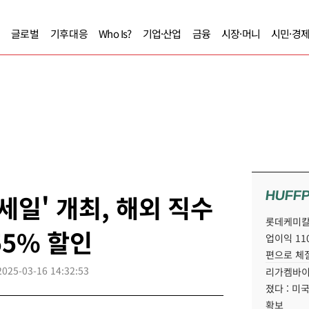
글로벌
기후대응
Who Is?
기업·산업
금융
시장·머니
시민·경
HUFF
세일' 개최, 해외 직수
롯데케미칼
55% 할인
업이익 11
편으로 체
2025-03-16 14:32:53
리가켐바이
졌다 : 미
확보