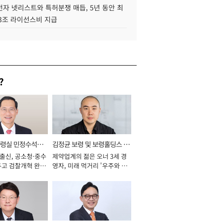
자 넷리스트와 특허분쟁 매듭, 5년 동안 최
.3조 라이선스비 지급
?
통령실 민정수석비
김정균 보령 및 보령홀딩스 대
 출신, 공소청·중수
제약업계의 젊은 오너 3세 경
표이사 사장
두고 검찰개혁 완수
영자, 미래 먹거리 '우주와 헬
년]
스케어' 공들여 [2026년]