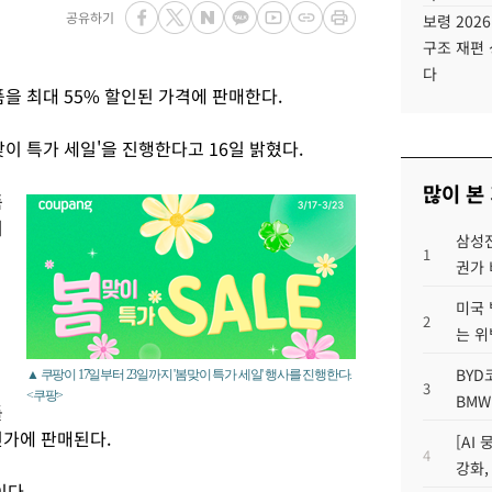
공유하기
보령 202
구조 재편 
다
을 최대 55% 할인된 가격에 판매한다.
이 특가 세일'을 진행한다고 16일 밝혔다.
많이 본
품
시
삼성전
1
권가 
미국 
2
는 위
BYD
▲ 쿠팡이 17일부터 23일까지 '봄맞이 특가 세일' 행사를 진행한다.
3
<쿠팡>
BMW
틀
인가에 판매된다.
[AI
4
강화,
이다.