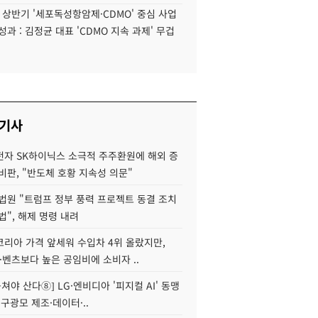
6 상반기 '세포독성항암제·CDMO' 중심 사업
성과 : 김정균 대표 'CDMO 지속 과제' 무겁
 기사
자 SK하이닉스 소극적 주주환원에 해외 증
비판, "반도체 호황 지속성 의문"
법원 "트럼프 정부 풍력 프로젝트 동결 조치
법", 해제 명령 내려
코리아 가격 앞세워 수입차 4위 올랐지만,
·벤츠보다 높은 공임비에 소비자 ..
 뭉쳐야 산다⑧] LG·엔비디아 '피지컬 AI' 동맹
 구광모 제조·데이터·..