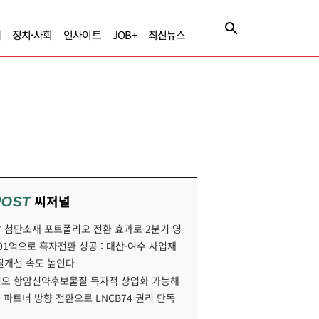
제
정치·사회
인사이트
JOB+
최신뉴스
씨저널
POST
 첨단소재 포트폴리오 전환 효과로 2분기 영
01억으로 흑자전환 성공 : 대산·여수 사업재
질개선 속도 높인다
오 항암신약후보물질 독자적 상업화 가능해
국 파트너 방향 전환으로 LNCB74 권리 단독