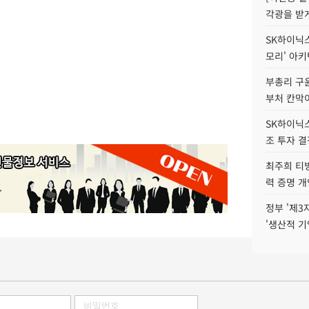
각광을 받
SK하이닉스,
모리' 아
부총리 구윤
부처 칸막
SK하이닉스,
조 투자 결
최주희 티빙
력 증명 개
정부 '제3
'생산적 기