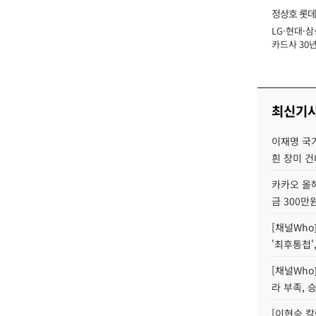
정상호 롯데
LG·현대·삼
장
카드사 30년
에 '초집중' 
최신기
이재명 국
흰 장미 건
카카오 올해
금 300만
[채널Who
'최후통첩'
[채널Who
라 부족, 
[이현승 칼