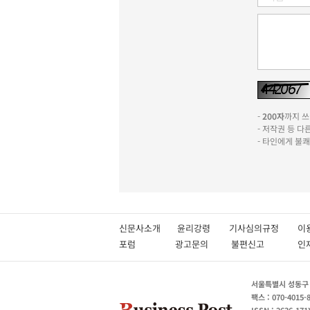
-
200자
까지 쓰실
- 저작권 등 
- 타인에게 불
신문사소개
윤리강령
기사심의규정
이
포럼
광고문의
불편신고
서울특별시 성동구 성
팩스 : 070-4015-
ISSN : 2636-171