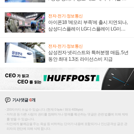
집해 종합 로보틱스 기업으로
전자·전기·정보통신
아이폰18 '메모리 부족'에 출시 지연되나,
삼성디스플레이 LG디스플레이 LG이노
텍 '탈애플' 수익 다각화 속도
전자·전기·정보통신
삼성전자 넷리스트와 특허분쟁 매듭, 5년
동안 최대 1.3조 라이선스비 지급
기사댓글
0
개
200자까지 쓰실 수 있습니다. (현재 0 byte / 최대 400byte)
저작권 등 다른 사람의 권리를 침해하거나 명예를 훼손하는 댓글은 관련 법률에 의해 제재
를 받을 수 있습니다.
타인에게 불쾌감을 주는 욕설 등 비하하는 단어가 내용에 포함되거나 인신공격성 글은 관
리자의 판단에 의해 삭제 합니다.