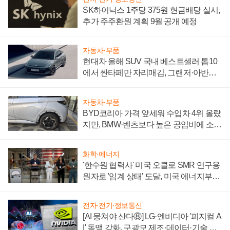
SK하이닉스 1주당 375원 현금배당 실시,
추가 주주환원 계획 9월 공개 예정
자동차·부품
현대차 올해 SUV 국내 베스트셀러 톱10
에서 싼타페만 자리매김, 그랜저·아반떼
'세단 쌍끌이'로 내수 방어
자동차·부품
BYD코리아 가격 앞세워 수입차 4위 올랐
지만, BMW·벤츠보다 높은 공임비에 소비
자 불만 폭발
화학·에너지
'한수원 협력사' 미국 오클로 SMR 연구용
원자로 '임계 상태' 도달, 미국 에너지부
"중요한 이정표"
전자·전기·정보통신
[AI 뭉쳐야 산다⑧] LG·엔비디아 '피지컬 A
I' 동맹 강화, 구광모 제조·데이터·기술 결