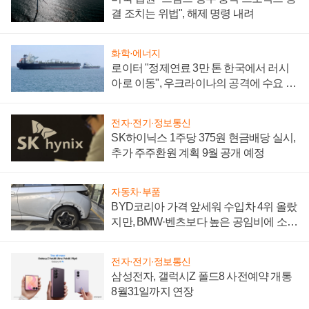
결 조치는 위법", 해제 명령 내려
화학·에너지
로이터 "정제연료 3만 톤 한국에서 러시
아로 이동", 우크라이나의 공격에 수요 늘
어
전자·전기·정보통신
SK하이닉스 1주당 375원 현금배당 실시,
추가 주주환원 계획 9월 공개 예정
자동차·부품
BYD코리아 가격 앞세워 수입차 4위 올랐
지만, BMW·벤츠보다 높은 공임비에 소비
자 불만 폭발
전자·전기·정보통신
삼성전자, 갤럭시Z 폴드8 사전예약 개통
8월31일까지 연장