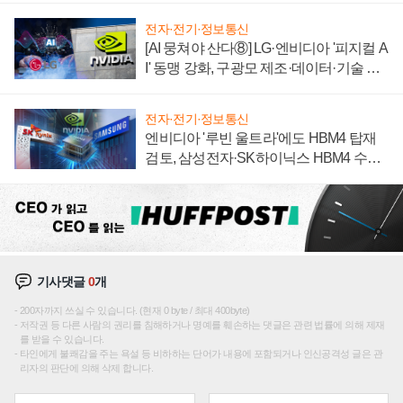
전자·전기·정보통신
[AI 뭉쳐야 산다⑧] LG·엔비디아 '피지컬 A
I' 동맹 강화, 구광모 제조·데이터·기술 결
집해 종합 로보틱스 기업으로
전자·전기·정보통신
엔비디아 '루빈 울트라'에도 HBM4 탑재
검토, 삼성전자·SK하이닉스 HBM4 수율
에 주도권 갈린다
기사댓글
0
개
200자까지 쓰실 수 있습니다. (현재 0 byte / 최대 400byte)
저작권 등 다른 사람의 권리를 침해하거나 명예를 훼손하는 댓글은 관련 법률에 의해 제재
를 받을 수 있습니다.
타인에게 불쾌감을 주는 욕설 등 비하하는 단어가 내용에 포함되거나 인신공격성 글은 관
리자의 판단에 의해 삭제 합니다.