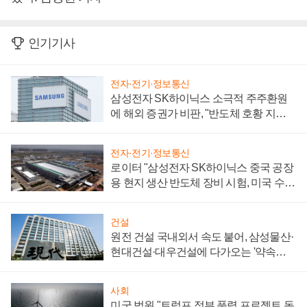
인기기사
전자·전기·정보통신
삼성전자 SK하이닉스 소극적 주주환원
에 해외 증권가 비판, "반도체 호황 지속
성 의문"
전자·전기·정보통신
로이터 "삼성전자 SK하이닉스 중국 공장
용 현지 생산 반도체 장비 시험, 미국 수출
통제 대비"
건설
원전 건설 국내외서 속도 붙어, 삼성물산·
현대건설·대우건설에 다가오는 '약속의
시간'
사회
미국 법원 "트럼프 정부 풍력 프로젝트 동