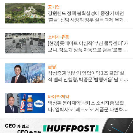
공기업
강원랜드 정책 불확실성에 중장기 비전
'흔들', 신임 사장의 정부 설득 과제 무거워
져
소비자·유통
[현장] 롯데마트 야심작 '부산 물류센터' 가
보니, 장보기 상품 자동으로 담는 '로봇 40
0대' 장관
금융
삼섬증권 '상반기 영업이익 1조 클럽' 실
적 랠리 진행형, 박종문 '발행어음' 달고 연
임 향하나
바이오·제약
백상환 동아제약 박카스 소비자층 넓혔
다, '얼박사'로 '레트로'로 제품군 다변화
주효