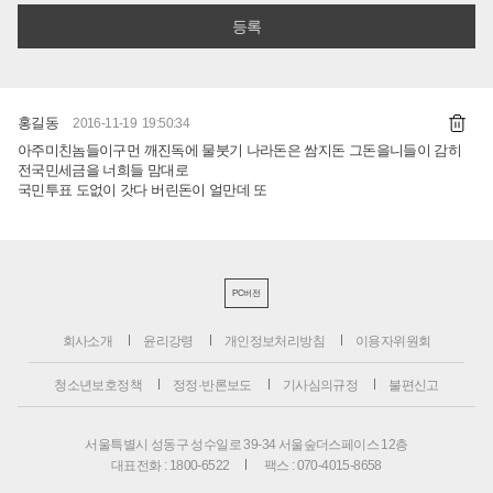
홍길동
2016-11-19 19:50:34
아주미친놈들이구먼 깨진독에 물붓기 나라돈은 쌈지돈 그돈을니들이 감히
전국민세금을 너희들 맘대로
국민투표 도없이 갓다 버린돈이 얼만데 또
PC버전
회사소개
윤리강령
개인정보처리방침
이용자위원회
청소년보호정책
정정·반론보도
기사심의규정
불편신고
서울특별시 성동구 성수일로 39-34 서울숲더스페이스 12층
대표전화 : 1800-6522
팩스 : 070-4015-8658