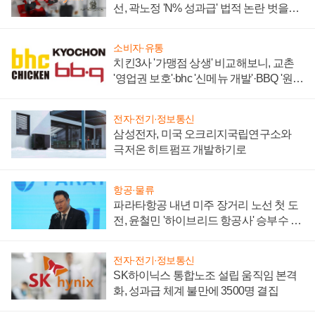
선, 곽노정 'N% 성과급' 법적 논란 벗을지
주목
소비자·유통
치킨3사 '가맹점 상생' 비교해보니, 교촌
'영업권 보호'·bhc '신메뉴 개발'·BBQ '원가
부담'
전자·전기·정보통신
삼성전자, 미국 오크리지국립연구소와
극저온 히트펌프 개발하기로
항공·물류
파라타항공 내년 미주 장거리 노선 첫 도
전, 윤철민 '하이브리드 항공사' 승부수 통
할까
전자·전기·정보통신
SK하이닉스 통합노조 설립 움직임 본격
화, 성과급 체계 불만에 3500명 결집