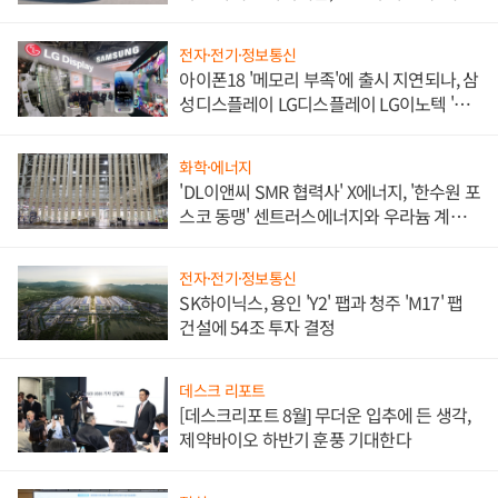
쌍끌이'로 내수 방어
전자·전기·정보통신
아이폰18 '메모리 부족'에 출시 지연되나, 삼
성디스플레이 LG디스플레이 LG이노텍 '탈
애플' 수익 다각화 속도
화학·에너지
'DL이앤씨 SMR 협력사' X에너지, '한수원 포
스코 동맹' 센트러스에너지와 우라늄 계약
체결
전자·전기·정보통신
SK하이닉스, 용인 'Y2' 팹과 청주 'M17' 팹
건설에 54조 투자 결정
데스크 리포트
[데스크리포트 8월] 무더운 입추에 든 생각,
제약바이오 하반기 훈풍 기대한다