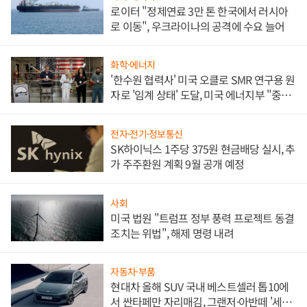
로이터 "정제연료 3만 톤 한국에서 러시아
로 이동", 우크라이나의 공격에 수요 늘어
화학·에너지
'한수원 협력사' 미국 오클로 SMR 연구용 원
자로 '임계 상태' 도달, 미국 에너지부 "중요
한 이정표"
전자·전기·정보통신
SK하이닉스 1주당 375원 현금배당 실시, 추
가 주주환원 계획 9월 공개 예정
사회
미국 법원 "트럼프 정부 풍력 프로젝트 동결
조치는 위법", 해제 명령 내려
자동차·부품
현대차 올해 SUV 국내 베스트셀러 톱10에
서 싼타페만 자리매김, 그랜저·아반떼 '세단