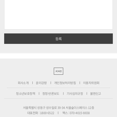
PC버전
회사소개
윤리강령
개인정보처리방침
이용자위원회
청소년보호정책
정정·반론보도
기사심의규정
불편신고
서울특별시 성동구 성수일로 39-34 서울숲더스페이스 12층
대표전화 : 1800-6522
팩스 : 070-4015-8658