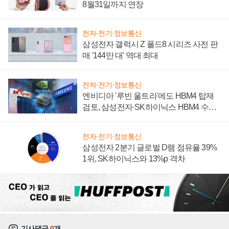
8월31일까지 연장
전자·전기·정보통신
삼성전자 갤럭시 Z 폴드8 시리즈 사전 판
매 '144만 대' 역대 최대
전자·전기·정보통신
엔비디아 '루빈 울트라'에도 HBM4 탑재
검토, 삼성전자·SK하이닉스 HBM4 수율
에 주도권 갈린다
전자·전기·정보통신
삼성전자 2분기 글로벌 D램 점유율 39%
1위, SK하이닉스와 13%p 격차
기사댓글
0
개