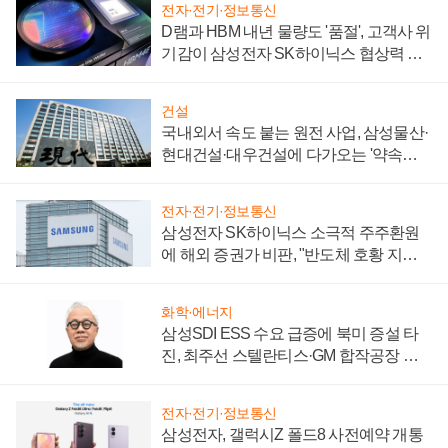
전자·전기·정보통신
D램과 HBM 내년 물량도 '품절', 고객사 위
기감이 삼성전자 SK하이닉스 협상력 더
키워
건설
국내외서 속도 붙는 원전 사업, 삼성물산·
현대건설·대우건설에 다가오는 '약속의
시간'
전자·전기·정보통신
삼성전자 SK하이닉스 소극적 주주환원
에 해외 증권가 비판, "반도체 호황 지속
성 의문"
화학·에너지
삼성SDI ESS 수요 급증에 북미 증설 타
진, 최주선 스텔란티스·GM 합작공장 건
설 재추진하나
전자·전기·정보통신
삼성전자, 갤럭시Z 폴드8 사전예약 개통