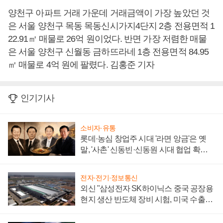
양천구 아파트 거래 가운데 거래금액이 가장 높았던 것
은 서울 양천구 목동 목동신시가지4단지 2층 전용면적 1
22.91㎡ 매물로 26억 원이었다. 반면 가장 저렴한 매물
은 서울 양천구 신월동 금하뜨라네 1층 전용면적 84.95
㎡ 매물로 4억 원에 팔렸다. 김홍준 기자
인기기사
소비자·유통
롯데·농심 창업주 시대 '라면 앙금'은 옛
말, '사촌' 신동빈·신동원 시대 협업 확대
일로
전자·전기·정보통신
외신 "삼성전자 SK하이닉스 중국 공장용
현지 생산 반도체 장비 시험, 미국 수출통
제 대비"