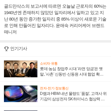
골드만삭스의 보고서에 따르면 오늘날 근로자의 60%는
1940년엔 존재하지 않았던 일자리에서 일하고 있고 지
난 80년 동안 증가한 일자리 중 85% 이상이 새로운 기술
로 인해 만들어진 일자리다. 윤애숙 커리어케어 브랜드
매니저
인기기사
소비자·유통
롯데·농심 창업주 시대 '라면 앙금'은 옛
말, '사촌' 신동빈·신동원 시대 협업 확대
일로
전자·전기·정보통신
D램과 HBM 내년 물량도 '품절', 고객사 위
기감이 삼성전자 SK하이닉스 협상력 더
키워