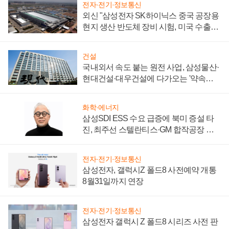
전자·전기·정보통신
외신 "삼성전자 SK하이닉스 중국 공장용
현지 생산 반도체 장비 시험, 미국 수출통
제 대비"
건설
국내외서 속도 붙는 원전 사업, 삼성물산·
현대건설·대우건설에 다가오는 '약속의
시간'
화학·에너지
삼성SDI ESS 수요 급증에 북미 증설 타
진, 최주선 스텔란티스·GM 합작공장 건
설 재추진하나
전자·전기·정보통신
삼성전자, 갤럭시Z 폴드8 사전예약 개통
8월31일까지 연장
전자·전기·정보통신
삼성전자 갤럭시 Z 폴드8 시리즈 사전 판