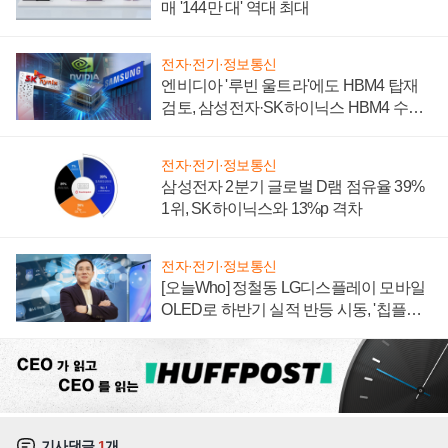
매 '144만 대' 역대 최대
전자·전기·정보통신
엔비디아 '루빈 울트라'에도 HBM4 탑재
검토, 삼성전자·SK하이닉스 HBM4 수율
에 주도권 갈린다
전자·전기·정보통신
삼성전자 2분기 글로벌 D램 점유율 39%
1위, SK하이닉스와 13%p 격차
전자·전기·정보통신
[오늘Who] 정철동 LG디스플레이 모바일
OLED로 하반기 실적 반등 시동, '칩플레
이션'에 가격 인하 압박은 부담
기사댓글
1
개