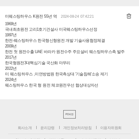
미웨스팅하우스 K원전 55년 역
2024-08-24 07:42:21
1969년
국내최초원전 고리1호기건설사 미국웨스팅하우스선정
1997년
한전-웨스팅하우스 한국형신형원전 개발 기술사용협정체결
2009년
한전 첫 원전수출 UAE 바라카 원전수주 주요설비 웨스팅하우스측 발주
2017년
한국형원전3대핵심기술 국산화 마무리
2022년
미 웨스팅하우스 ,미연방법원 한국측상대 '기술침해'소송 제기
2024년
웨스팅하우스 한국 형 원전 체코원전우선 협상대상자선
PC버전
회사소개
윤리강령
개인정보처리방침
이용자위원회