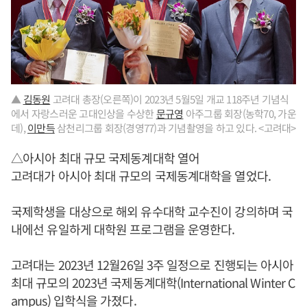
▲
김동원
고려대 총장(오른쪽)이 2023년 5월5일 개교 118주년 기념식
에서 자랑스러운 고대인상을 수상한
문규영
아주그룹 회장(농학70, 가운
데),
이만득
삼천리그룹 회장(경영77)과 기념촬영을 하고 있다. <고려대>
△아시아 최대 규모 국제동계대학 열어
고려대가 아시아 최대 규모의 국제동계대학을 열었다.
국제학생을 대상으로 해외 유수대학 교수진이 강의하며 국
내에선 유일하게 대학원 프로그램을 운영한다.
고려대는 2023년 12월26일 3주 일정으로 진행되는 아시아
최대 규모의 2023년 국제동계대학(International Winter C
ampus) 입학식을 가졌다.