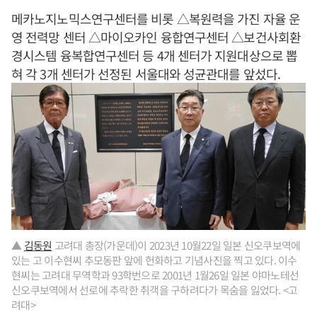
메카노지노믹스연구센터를 비롯 △복원력을 가진 자율 운
영 전력망 센터 △마이오카인 융합연구센터 △보건사회환
경시스템 융복합연구센터 등 4개 센터가 지원대상으로 뽑
혀 각 3개 센터가 선정된 서울대와 성균관대를 앞섰다.
▲
김동원
고려대 총장(가운데)이 2023년 10월22일 일본 신오쿠보역에
있는 고 이수현씨 추모동판 앞에 헌화하고 기념사진을 찍고 있다. 이수
현씨는 고려대 무역학과 93학번으로 2001년 1월26일 일본 야마노테선
신오쿠보역에서 선로에 추락한 취객을 구하려다가 목숨을 잃었다. <고
려대>