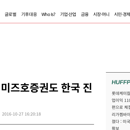
글로벌
기후대응
Who Is?
기업·산업
금융
시장·머니
시민·경
HUFF
 미즈호증권도 한국 진
롯데케미칼
업이익 11
편으로 체
2016-10-27 16:20:18
리가켐바이
졌다 : 미
확보