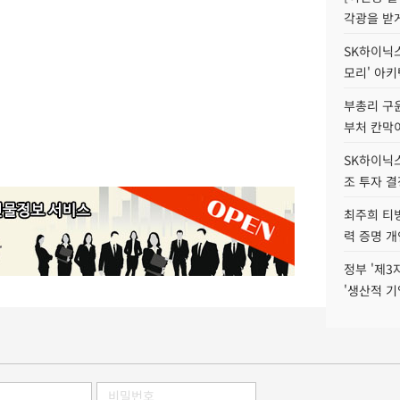
각광을 받
SK하이닉스,
모리' 아
부총리 구윤
부처 칸막
SK하이닉스,
조 투자 결
최주희 티빙
력 증명 개
정부 '제3
'생산적 기