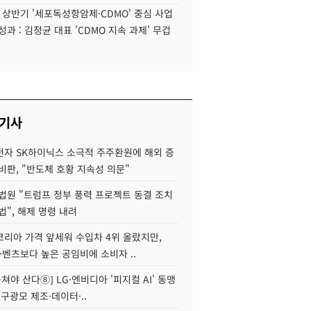
6 상반기 '세포독성항암제·CDMO' 중심 사업
성과 : 김정균 대표 'CDMO 지속 과제' 무겁
 기사
자 SK하이닉스 소극적 주주환원에 해외 증
비판, "반도체 호황 지속성 의문"
법원 "트럼프 정부 풍력 프로젝트 동결 조치
법", 해제 명령 내려
코리아 가격 앞세워 수입차 4위 올랐지만,
·벤츠보다 높은 공임비에 소비자 ..
 뭉쳐야 산다⑧] LG·엔비디아 '피지컬 AI' 동맹
 구광모 제조·데이터·..