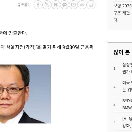
공유하기
보령 202
구조 재편 
다
국에 진출한다.
아 서울지점(가칭)’을 열기 위해 9월30일 금융위
많이 본
삼성전
1
권가 
미국 
2
는 위
BYD
3
BMW
[AI
4
강화,