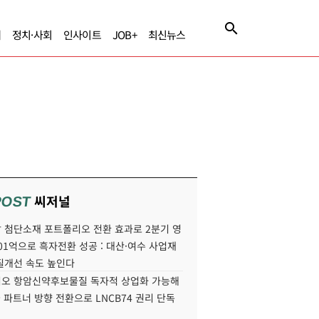
제
정치·사회
인사이트
JOB+
최신뉴스
씨저널
POST
 첨단소재 포트폴리오 전환 효과로 2분기 영
01억으로 흑자전환 성공 : 대산·여수 사업재
질개선 속도 높인다
오 항암신약후보물질 독자적 상업화 가능해
국 파트너 방향 전환으로 LNCB74 권리 단독