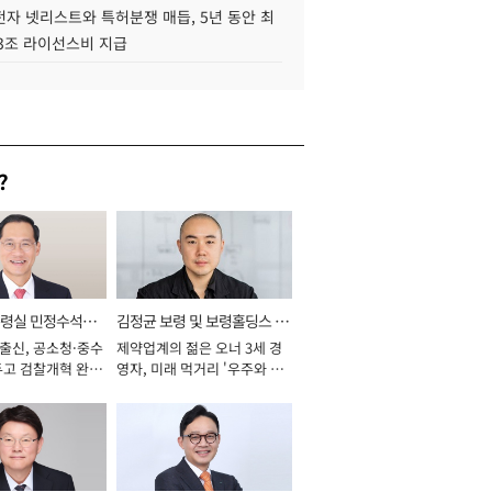
자 넷리스트와 특허분쟁 매듭, 5년 동안 최
.3조 라이선스비 지급
?
통령실 민정수석비
김정균 보령 및 보령홀딩스 대
 출신, 공소청·중수
제약업계의 젊은 오너 3세 경
표이사 사장
두고 검찰개혁 완수
영자, 미래 먹거리 '우주와 헬
년]
스케어' 공들여 [2026년]