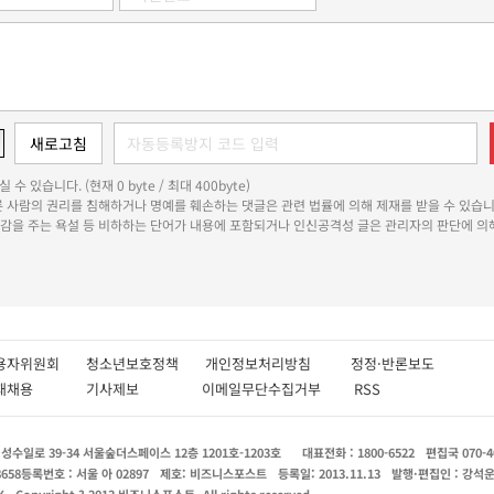
 수 있습니다. (현재 0 byte / 최대 400byte)
다른 사람의 권리를 침해하거나 명예를 훼손하는 댓글은 관련 법률에 의해 제재를 받을 수 있습니
쾌감을 주는 욕설 등 비하하는 단어가 내용에 포함되거나 인신공격성 글은 관리자의 판단에 의해
용자위원회
청소년보호정책
개인정보처리방침
정정·반론보도
인재채용
기사제보
이메일무단수집거부
RSS
수일로 39-34 서울숲더스페이스 12층 1201호-1203호
대표전화 : 1800-6522
편집국 070-4
8658
등록번호 : 서울 아 02897
제호: 비즈니스포스트
등록일: 2013.11.13
발행·편집인 : 강석
X
Copyright ? 2013 비즈니스포스트. All rights reserved.