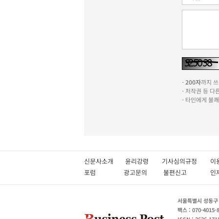
-
200자
까지 쓰실
- 저작권 등 
- 타인에게 불
신문사소개
윤리강령
기사심의규정
이
포럼
광고문의
불편신고
서울특별시 성동구 성
팩스 : 070-4015-
ISSN : 2636-171