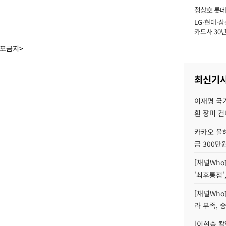
정상호 롯데
LG·현대·삼
장
카드사 30년
에 '초집중' 
배포금지>
최신기
이재명 국
흰 장미 건
카카오 올해
금 300만
[채널Who
'최후통첩'
[채널Who
라 부족, 
[이현승 칼