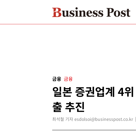
금융
금융
일본 증권업계 4위
출 추진
최석철 기자 esdolsoi@businesspost.co.kr