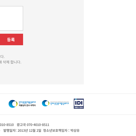
등록
다.
 삭제 합니다.
010-8510
광고국 070-4010-8511
운
발행일자: 2013년 12월 2일
청소년보호책임자 : 박상유