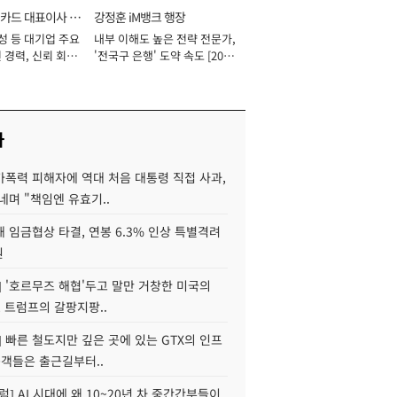
카드 대표이사 사
강정훈 iM뱅크 행장
성 등 대기업 주요
내부 이해도 높은 전략 전문가,
 경력, 신뢰 회복
'전국구 은행' 도약 속도 [2026
[2026년]
년]
사
가폭력 피해자에 역대 처음 대통령 직접 사과,
네며 "책임엔 유효기..
 임금협상 타결, 연봉 6.3% 인상 특별격려
원
] '호르무즈 해협'두고 말만 거창한 미국의
, 트럼프의 갈팡지팡..
] 빠른 철도지만 깊은 곳에 있는 GTX의 인프
승객들은 출근길부터..
럼] AI 시대에 왜 10~20년 차 중간간부들이