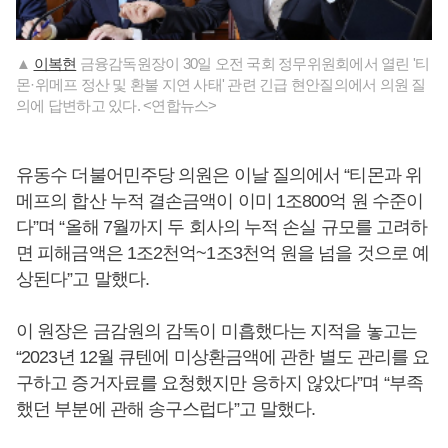
▲
이복현
금융감독원장이 30일 오전 국회 정무위원회에서 열린 '티
몬·위메프 정산 및 환불 지연 사태' 관련 긴급 현안질의에서 의원 질
의에 답변하고 있다. <연합뉴스>
유동수 더불어민주당 의원은 이날 질의에서 “티몬과 위
메프의 합산 누적 결손금액이 이미 1조800억 원 수준이
다”며 “올해 7월까지 두 회사의 누적 손실 규모를 고려하
면 피해금액은 1조2천억~1조3천억 원을 넘을 것으로 예
상된다”고 말했다.
이 원장은 금감원의 감독이 미흡했다는 지적을 놓고는
“2023년 12월 큐텐에 미상환금액에 관한 별도 관리를 요
구하고 증거자료를 요청했지만 응하지 않았다”며 “부족
했던 부분에 관해 송구스럽다”고 말했다.