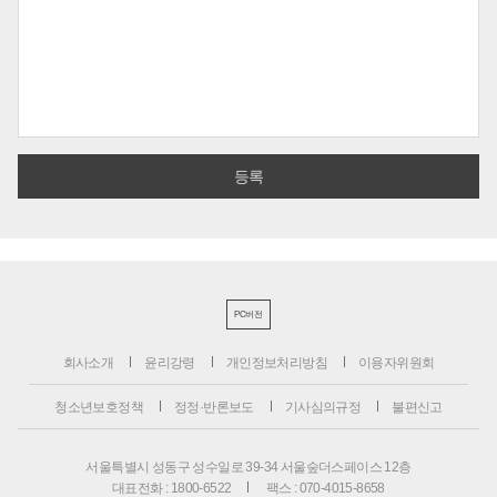
PC버전
회사소개
윤리강령
개인정보처리방침
이용자위원회
청소년보호정책
정정·반론보도
기사심의규정
불편신고
서울특별시 성동구 성수일로 39-34 서울숲더스페이스 12층
대표전화 : 1800-6522
팩스 : 070-4015-8658