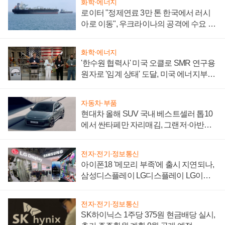
화학·에너지
로이터 "정제연료 3만 톤 한국에서 러시
아로 이동", 우크라이나의 공격에 수요 늘
어
화학·에너지
'한수원 협력사' 미국 오클로 SMR 연구용
원자로 '임계 상태' 도달, 미국 에너지부
"중요한 이정표"
자동차·부품
현대차 올해 SUV 국내 베스트셀러 톱10
에서 싼타페만 자리매김, 그랜저·아반떼
'세단 쌍끌이'로 내수 방어
전자·전기·정보통신
아이폰18 '메모리 부족'에 출시 지연되나,
삼성디스플레이 LG디스플레이 LG이노
텍 '탈애플' 수익 다각화 속도
전자·전기·정보통신
SK하이닉스 1주당 375원 현금배당 실시,