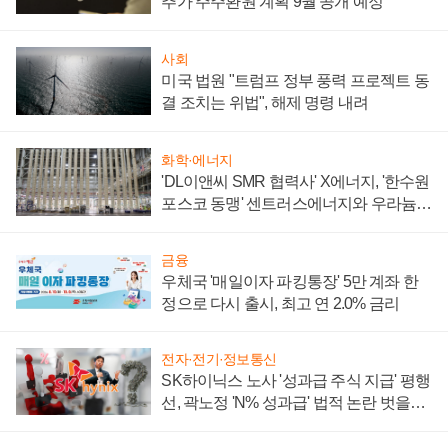
추가 주주환원 계획 9월 공개 예정
사회
미국 법원 "트럼프 정부 풍력 프로젝트 동
결 조치는 위법", 해제 명령 내려
화학·에너지
'DL이앤씨 SMR 협력사' X에너지, '한수원
포스코 동맹' 센트러스에너지와 우라늄
계약 체결
금융
우체국 '매일이자 파킹통장' 5만 계좌 한
정으로 다시 출시, 최고 연 2.0% 금리
전자·전기·정보통신
SK하이닉스 노사 '성과급 주식 지급' 평행
선, 곽노정 'N% 성과급' 법적 논란 벗을지
주목