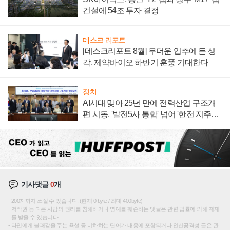
건설에 54조 투자 결정
데스크 리포트
[데스크리포트 8월] 무더운 입추에 든 생
각, 제약바이오 하반기 훈풍 기대한다
정치
AI시대 맞아 25년 만에 전력산업 구조개
편 시동, '발전5사 통합' 넘어 '한전 지주사'
재편론도
기사댓글
0
개
200자까지 쓰실 수 있습니다. (현재 0 byte / 최대 400byte)
저작권 등 다른 사람의 권리를 침해하거나 명예를 훼손하는 댓글은 관련 법률에 의해 제재
를 받을 수 있습니다.
타인에게 불쾌감을 주는 욕설 등 비하하는 단어가 내용에 포함되거나 인신공격성 글은 관