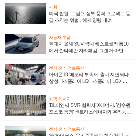
사회
미국 법원 "트럼프 정부 풍력 프로젝트 동
결 조치는 위법", 해제 명령 내려
자동차·부품
현대차 올해 SUV 국내 베스트셀러 톱10
에서 싼타페만 자리매김, 그랜저·아반떼
'세단 쌍끌이'로 내수 방어
전자·전기·정보통신
아이폰18 '메모리 부족'에 출시 지연되나,
삼성디스플레이 LG디스플레이 LG이노
텍 '탈애플' 수익 다각화 속도
화학·에너지
'DL이앤씨 SMR 협력사' X에너지, '한수원
포스코 동맹' 센트러스에너지와 우라늄
계약 체결
전자·전기·정보통신
SK하이닉스, 용인 'Y2' 팹과 청주 'M17' 팹