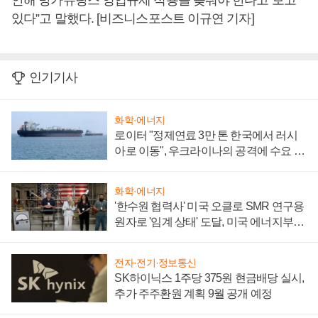
안해 방카슈랑스 영업규제 적용을 늦춰야 한다고 보고
있다”고 말했다. [비즈니스포스트 이규연 기자]
인기기사
화학·에너지
로이터 "정제연료 3만 톤 한국에서 러시
아로 이동", 우크라이나의 공격에 수요 늘
어
화학·에너지
'한수원 협력사' 미국 오클로 SMR 연구용
원자로 '임계 상태' 도달, 미국 에너지부
"중요한 이정표"
전자·전기·정보통신
SK하이닉스 1주당 375원 현금배당 실시,
추가 주주환원 계획 9월 공개 예정