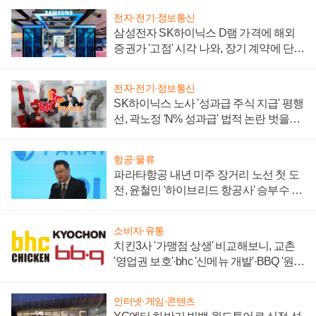
전자·전기·정보통신
삼성전자 SK하이닉스 D램 가격에 해외
증권가 '고점' 시각 나와, 장기 계약에 단점
부각
전자·전기·정보통신
SK하이닉스 노사 '성과급 주식 지급' 평행
선, 곽노정 'N% 성과급' 법적 논란 벗을지
주목
항공·물류
파라타항공 내년 미주 장거리 노선 첫 도
전, 윤철민 '하이브리드 항공사' 승부수 통
할까
소비자·유통
치킨3사 '가맹점 상생' 비교해보니, 교촌
'영업권 보호'·bhc '신메뉴 개발'·BBQ '원가
부담'
인터넷·게임·콘텐츠