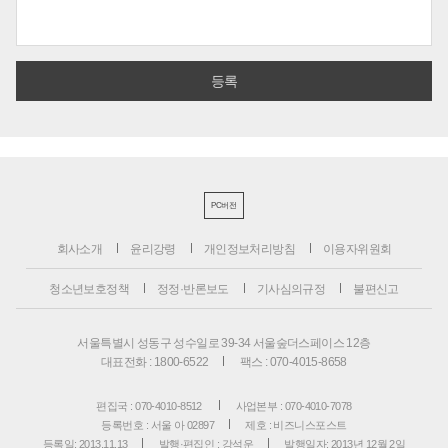
PC버전
회사소개
윤리강령
개인정보처리방침
이용자위원회
청소년보호정책
정정·반론보도
기사심의규정
불편신고
서울특별시 성동구 성수일로 39-34 서울숲더스페이스 12층
대표전화 : 1800-6522
팩스 : 070-4015-8658
편집국 : 070-4010-8512
사업본부 : 070-4010-7078
등록번호 : 서울 아 02897
제호 : 비즈니스포스트
등록일: 2013.11.13
발행·편집인 : 강석운
발행일자: 2013년 12월 2일