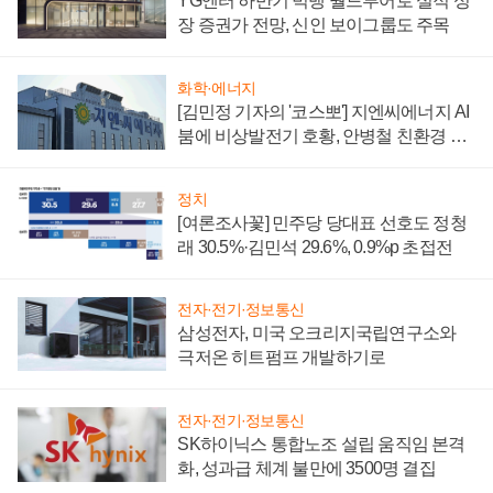
YG엔터 하반기 빅뱅 월드투어로 실적 성
장 증권가 전망, 신인 보이그룹도 주목
화학·에너지
[김민정 기자의 '코스뽀'] 지엔씨에너지 AI
붐에 비상발전기 호황, 안병철 친환경 에
너지 발전전문기업 향한다
정치
[여론조사꽃] 민주당 당대표 선호도 정청
래 30.5%·김민석 29.6%, 0.9%p 초접전
전자·전기·정보통신
삼성전자, 미국 오크리지국립연구소와
극저온 히트펌프 개발하기로
전자·전기·정보통신
SK하이닉스 통합노조 설립 움직임 본격
화, 성과급 체계 불만에 3500명 결집