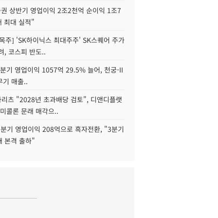
권 상반기 영업이익 2조2천억 순이익 1조7
대 최대 실적"
목주] 'SK하이닉스 최대주주' SK스퀘어 주가
려, 코스피 반도..
2분기 영업이익 1057억 29.5% 늘어, 천궁-II
기 매출..
화리츠 "2028년 초과배당 검토", 디앤디플랫
미콜론 문래 매각으..
분기 영업이익 208억으로 흑자전환, "3분기
재 본격 출하"