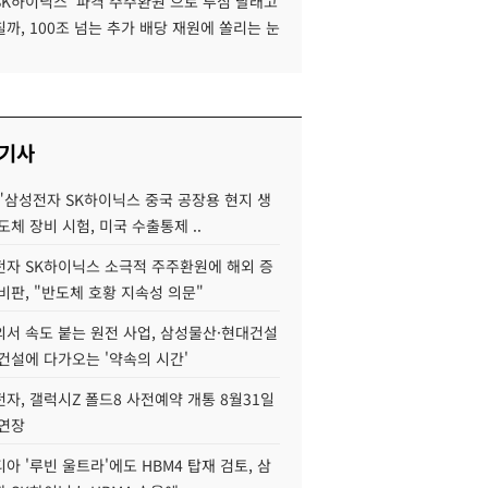
SK하이닉스 '파격 주주환원'으로 투심 달래고
까, 100조 넘는 추가 배당 재원에 쏠리는 눈
 기사
"삼성전자 SK하이닉스 중국 공장용 현지 생
도체 장비 시험, 미국 수출통제 ..
자 SK하이닉스 소극적 주주환원에 해외 증
비판, "반도체 호황 지속성 의문"
서 속도 붙는 원전 사업, 삼성물산·현대건설
건설에 다가오는 '약속의 시간'
자, 갤럭시Z 폴드8 사전예약 개통 8월31일
 연장
아 '루빈 울트라'에도 HBM4 탑재 검토, 삼