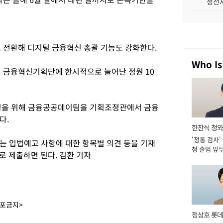
성전자
전환해 디지털 금융혁신 총괄 기능도 강화한다.
Who Is
금융혁신기획단에 한시적으로 늘어난 정원 10
운영을 위해 금융공공데이팀을 기획조정관에서 금융
다.
한찬식 청
'정통 검사'
관
는 입법예고 사항에 대한 항목별 의견 등을 기재
청 출범 앞
로 제출하면 된다. 김환 기자
맡아 [2026
배포금지>
정상호 롯데