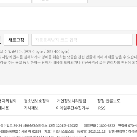
 수 있습니다. (현재 0 byte / 최대 400byte)
다른 사람의 권리를 침해하거나 명예를 훼손하는 댓글은 관련 법률에 의해 제재를 받을 수 있습니
쾌감을 주는 욕설 등 비하하는 단어가 내용에 포함되거나 인신공격성 글은 관리자의 판단에 의해
용자위원회
청소년보호정책
개인정보처리방침
정정·반론보도
인재채용
기사제보
이메일무단수집거부
RSS
수일로 39-34 서울숲더스페이스 12층 1201호-1203호
대표전화 : 1800-6522
편집국 070-4
8658
등록번호 : 서울 아 02897
제호: 비즈니스포스트
등록일: 2013.11.13
발행·편집인 : 강석
X
Copyright ? 2013 비즈니스포스트. All rights reserved.