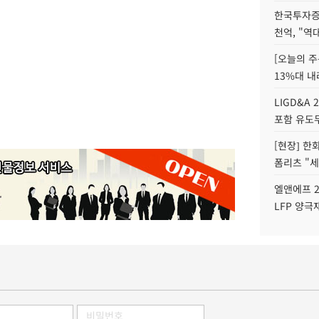
한국투자증
천억, "역
[오늘의 주
13%대 내
LIGD&A 
포함 유도무
[현장] 한
폼리츠 "세
엘앤에프 2
LFP 양극