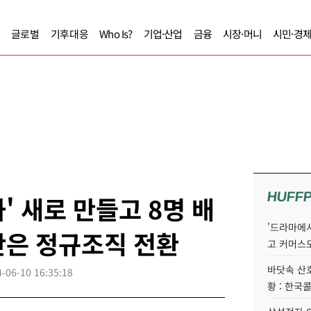
글로벌
기후대응
Who Is?
기업·산업
금융
시장·머니
시민·경
HUFF
' 새로 만들고 8명 배
'드라마에서
단은 정규조직 전환
고 커머스
바닷속 산
-06-10 16:35:18
황 : 한국