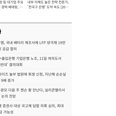
성 등 대기업 주요
내부 이해도 높은 전략 전문가,
 경력 베테랑, 신
'전국구 은행' 도약 속도 [2026
'초집중' 영업정지
년]
[2026년]
사
, 국내 배터리 제조사에 LFP 양극재 19만
기 공급 합의
수출입은행 기업은행 노조, 11일 여의도서
 반대' 결의대회
차이즈 놀부 법원에 회생 신청, 지난해 순손실
 9배 증가
구광모 다음 주 젠슨 황 만난다, 실리콘밸리서
' 논의 전망
 증권사 대상 국고채 담합 의혹 심의, 최대
금 가능성