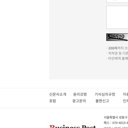
-
200자
까지 쓰실
- 저작권 등 
- 타인에게 불
신문사소개
윤리강령
기사심의규정
이
포럼
광고문의
불편신고
서울특별시 성동구 성
팩스 : 070-4015-
ISSN : 2636-171