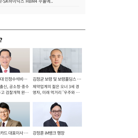
·SK하이닉스 HBM4 수율에..
?
와대 민정수석비서
김정균 보령 및 보령홀딩스 대
 출신, 공소청·중수
제약업계의 젊은 오너 3세 경
표이사 사장
두고 검찰개혁 완수
영자, 미래 먹거리 '우주와 헬
년]
스케어' 공들여 [2026년]
카드 대표이사 사
강정훈 iM뱅크 행장