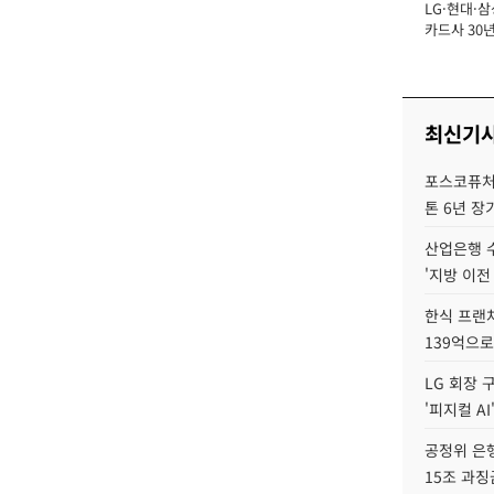
LG·현대·삼
장
카드사 30년
뢰 회복에 
제재 '부담' 
최신기
포스코퓨처엠
톤 6년 장
산업은행 
'지방 이전
한식 프랜
139억으로
LG 회장 
'피지컬 AI
공정위 은행
15조 과징