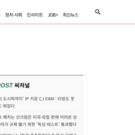
제
정치·사회
인사이트
JOB+
최신뉴스
씨저널
POST
 도시락까지' IP 키운 CJ ENM : 티빙도 웃
도 뛰었다
호 해치는 선크림은 미국·유럽 판매 어려운 상
콜마가 규제 뚫기 위한 '독성 테스트' 통과했다