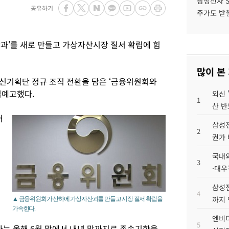
삼성전자 
공유하기
주가도 받칠
과'를 새로 만들고 가상자산시장 질서 확립에 힘
많이 본
신기획단 정규 조직 전환을 담은 ‘금융위원회와
법예고했다.
외신 
1
산 반
어
삼성전
2
권가 
국내외
3
·대우
삼성전
4
까지
▲ 금융위원회가 산하에 가상자산과를 만들고 시장 질서 확립을
가속한다.
엔비디
5
는 올해 6월 말에서 내년 말까지로 존속기한을