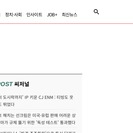
제
정치·사회
인사이트
JOB+
최신뉴스
씨저널
POST
 도시락까지' IP 키운 CJ ENM : 티빙도 웃
도 뛰었다
호 해치는 선크림은 미국·유럽 판매 어려운 상
콜마가 규제 뚫기 위한 '독성 테스트' 통과했다