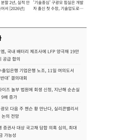
분할 2년, 실적 안
'기술중심' 구광모 힘실은 개발
이사 사장
어서 [2026년]
자 출신 첫 수장, 기술압도로
경쟁력 확보 사활 [2026년]
사
, 국내 배터리 제조사에 LFP 양극재 19만
기 공급 합의
수출입은행 기업은행 노조, 11일 여의도서
 반대' 결의대회
차이즈 놀부 법원에 회생 신청, 지난해 순손실
 9배 증가
구광모 다음 주 젠슨 황 만난다, 실리콘밸리서
' 논의 전망
 증권사 대상 국고채 담합 의혹 심의, 최대
금 가능성