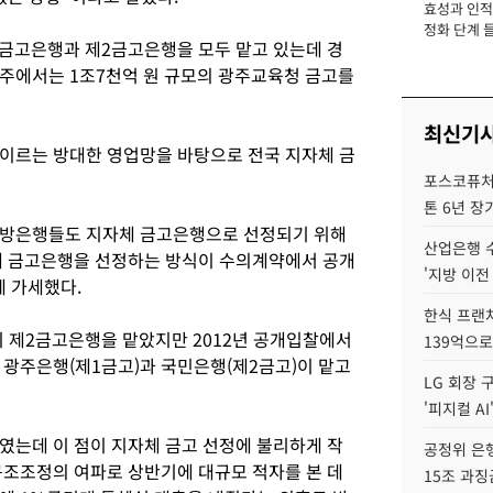
효성과 인적 
장
정화 단계 들
1금고은행과 제2금고은행을 모두 맡고 있는데 경
주에서는 1조7천억 원 규모의 광주교육청 금고를
최신기
 이르는 방대한 영업망을 바탕으로 전국 지자체 금
포스코퓨처엠
톤 6년 장
지방은행들도 지자체 금고은행으로 선정되기 위해
산업은행 
자체 금고은행을 선정하는 방식이 수의계약에서 공개
'지방 이전
 가세했다.
한식 프랜
시 제2금고은행을 맡았지만 2012년 공개입찰에서
139억으로
 광주은행(제1금고)과 국민은행(제2금고)이 맡고
LG 회장 
'피지컬 AI
였는데 이 점이 지자체 금고 선정에 불리하게 작
공정위 은행
구조조정의 여파로 상반기에 대규모 적자를 본 데
15조 과징