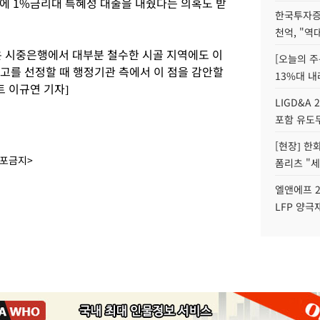
에 1%금리대 특혜성 대출을 내줬다는 의혹도 받
한국투자증
천억, "역
 시중은행에서 대부분 철수한 시골 지역에도 이
[오늘의 주
금고를 선정할 때 행정기관 측에서 이 점을 감안할
13%대 내
 이규연 기자]
LIGD&A 
포함 유도무
[현장] 한
배포금지>
폼리츠 "세
엘앤에프 2
LFP 양극