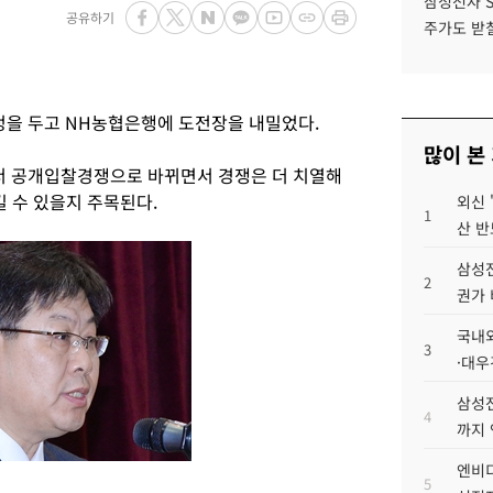
삼성전자 
공유하기
주가도 받칠
을 두고 NH농협은행에 도전장을 내밀었다.
많이 본
 공개입찰경쟁으로 바뀌면서 경쟁은 더 치열해
 수 있을지 주목된다.
외신 
1
산 반
삼성전
2
권가 
국내외
3
·대우
삼성전
4
까지
엔비디
5