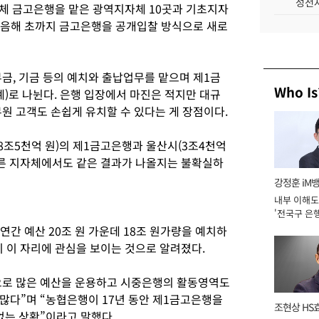
성전자
체 금고은행을 맡은 광역지자체 10곳과 기초지자
 다음해 초까지 금고은행을 공개입찰 방식으로 새로
금, 기금 등의 예치와 출납업무를 맡으며 제1금
Who Is
)로 나뉜다. 은행 입장에서 마진은 적지만 대규
원 고객도 손쉽게 유치할 수 있다는 게 장점이다.
조5천억 원)의 제1금고은행과 울산시(3조4천억
다른 지자체에서도 같은 결과가 나올지는 불확실하
강정훈 iM
내부 이해도
'전국구 은행
년]
간 예산 20조 원 가운데 18조 원가량을 예치하
이 이 자리에 관심을 보이는 것으로 알려졌다.
으로 많은 예산을 운용하고 시중은행의 활동영역도
많다”며 “농협은행이 17년 동안 제1금고은행을
조현상 HS
없는 상황”이라고 말했다.