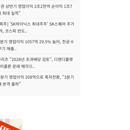
권 상반기 영업이익 2조2천억 순이익 1조7
대 최대 실적"
목주] 'SK하이닉스 최대주주' SK스퀘어 주가
려, 코스피 반도..
2분기 영업이익 1057억 29.5% 늘어, 천궁-II
기 매출..
화리츠 "2028년 초과배당 검토", 디앤디플랫
미콜론 문래 매각으..
분기 영업이익 208억으로 흑자전환, "3분기
재 본격 출하"