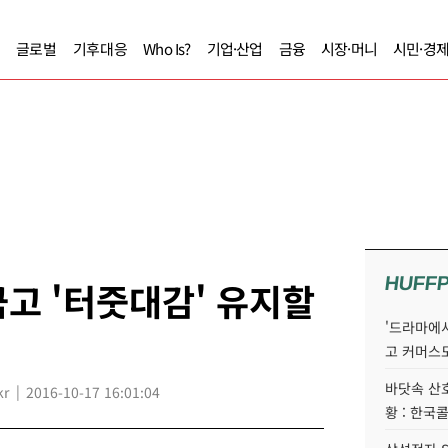
글로벌
기후대응
Who Is?
기업·산업
금융
시장·머니
시민·경
HUFF
고 '터줏대감' 유지할
'드라마에서
고 커머스
바닷속 산
kr
2016-10-17 16:01:04
황 : 한국