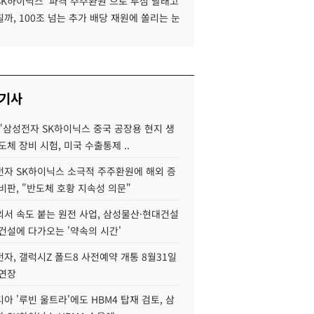
SK하이닉스 '파격 주주환원'으로 투심 달래고
까, 100조 넘는 추가 배당 재원에 쏠리는 눈
 기사
"삼성전자 SK하이닉스 중국 공장용 현지 생
도체 장비 시험, 미국 수출통제 ..
자 SK하이닉스 소극적 주주환원에 해외 증
비판, "반도체 호황 지속성 의문"
서 속도 붙는 원전 사업, 삼성물산·현대건설
건설에 다가오는 '약속의 시간'
자, 갤럭시Z 폴드8 사전예약 개통 8월31일
 연장
아 '루빈 울트라'에도 HBM4 탑재 검토, 삼