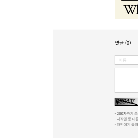
댓글 (0)
-
200자
까지 쓰실
- 저작권 등 
- 타인에게 불