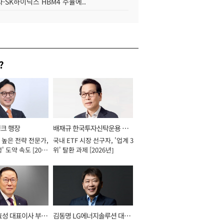
·SK하이닉스 HBM4 수율에..
?
뱅크 행장
배재규 한국투자신탁운용 대
 높은 전략 전문가,
국내 ETF 시장 선구자, '업계 3
표이사 사장
' 도약 속도 [2026
위' 탈환 과제 [2026년]
효성 대표이사 부회
김동명 LG에너지솔루션 대표