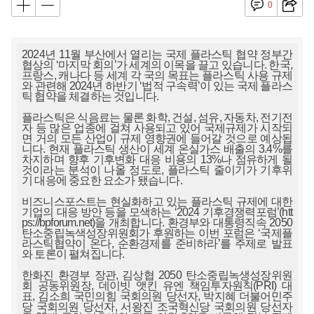
0
2024년 11월 부산에서 열리는 국제 플라스틱 협약 정부간
협상의 ‘마지막 회의’가 세계의 이목을 끌고 있습니다. 한국,
프랑스, 캐나다 등 세계 각 국의 목표는 플라스틱 사용 규제
와 관련해 2024년 하반기 ‘법적 구속력’이 있는 국제 플라스
틱 협약을 체결하는 것입니다.
플라스틱은 식음료는 물론 화학, 건설, 섬유, 자동차, 전기전
자 등 많은 업종에 걸쳐 사용되고 있어 국제규제가 시작되
면 거의 모든 산업이 규제 영향권에 들어갈 것으로 예상됩
니다. 현재 플라스틱 생산이 세계 온실가스 배출의 3.4%를
차지하며 향후 기후변화 대응 비용의 13%나 점유하게 될
것이라는 분석이 나올 정도로, 플라스틱 줄이기가 기후위
기 대응에 중요한 요소가 됐습니다.
비즈니스포스트는 현실화하고 있는 플라스틱 규제에 대한
기업의 대응 방안 등을 모색하는 ‘2024 기후경쟁력포럼’(
htt
ps://bpforum.net
)을 개최합니다. 환경부와 대통령직속 2050
탄소중립녹색성장위원회가 후원하는 이번 포럼은 ‘국제플
라스틱협약이 온다, 순환경제를 준비하라’를 주제로 발표
와 토론이 펼쳐집니다.
한화진 환경부 장관, 김상협 2050 탄소중립녹생성장위원
회 공동위원장, 데이빗 앳킨 유엔 책임투자원칙(PRI) 대
표, 김소희 국민의힘 국회의원 당선자, 박지혜 더불어민주
당 국회의원 당선자, 서왕진 조국혁신당 국회의원 당선자