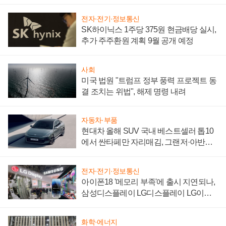
"중요한 이정표"
전자·전기·정보통신
SK하이닉스 1주당 375원 현금배당 실시,
추가 주주환원 계획 9월 공개 예정
사회
미국 법원 "트럼프 정부 풍력 프로젝트 동
결 조치는 위법", 해제 명령 내려
자동차·부품
현대차 올해 SUV 국내 베스트셀러 톱10
에서 싼타페만 자리매김, 그랜저·아반떼
'세단 쌍끌이'로 내수 방어
전자·전기·정보통신
아이폰18 '메모리 부족'에 출시 지연되나,
삼성디스플레이 LG디스플레이 LG이노
텍 '탈애플' 수익 다각화 속도
화학·에너지