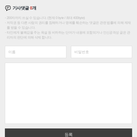
기사댓글
0
개
200자까지 쓰실 수 있습니다. (현재 0 byte / 최대 400byte)
저작권 등 다른 사람의 권리를 침해하거나 명예를 훼손하는 댓글은 관련 법률에 의해 제재
를 받을 수 있습니다.
타인에게 불쾌감을 주는 욕설 등 비하하는 단어가 내용에 포함되거나 인신공격성 글은 관
리자의 판단에 의해 삭제 합니다.