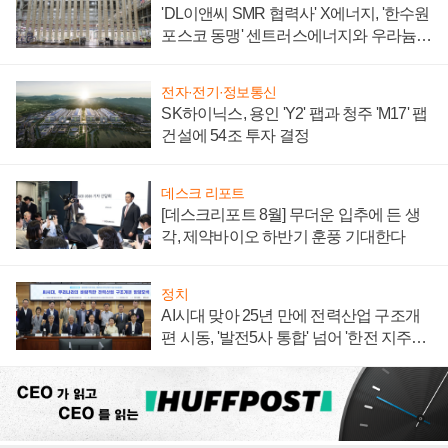
'DL이앤씨 SMR 협력사' X에너지, '한수원
포스코 동맹' 센트러스에너지와 우라늄
계약 체결
전자·전기·정보통신
SK하이닉스, 용인 'Y2' 팹과 청주 'M17' 팹
건설에 54조 투자 결정
데스크 리포트
[데스크리포트 8월] 무더운 입추에 든 생
각, 제약바이오 하반기 훈풍 기대한다
정치
AI시대 맞아 25년 만에 전력산업 구조개
편 시동, '발전5사 통합' 넘어 '한전 지주사'
재편론도