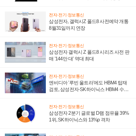
설 재추진하나
전자·전기·정보통신
삼성전자, 갤럭시Z 폴드8 사전예약 개통
8월31일까지 연장
전자·전기·정보통신
삼성전자 갤럭시 Z 폴드8 시리즈 사전 판
매 '144만 대' 역대 최대
전자·전기·정보통신
엔비디아 '루빈 울트라'에도 HBM4 탑재
검토, 삼성전자·SK하이닉스 HBM4 수율
에 주도권 갈린다
전자·전기·정보통신
삼성전자 2분기 글로벌 D램 점유율 39%
1위, SK하이닉스와 13%p 격차