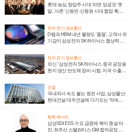
롯데·농심 창업주 시대 '라면 앙금'은 옛
말, '사촌' 신동빈·신동원 시대 협업 확대
일로
전자·전기·정보통신
D램과 HBM 내년 물량도 '품절', 고객사 위
기감이 삼성전자 SK하이닉스 협상력 더
키워
전자·전기·정보통신
외신 "삼성전자 SK하이닉스 중국 공장용
현지 생산 반도체 장비 시험, 미국 수출통
제 대비"
건설
국내외서 속도 붙는 원전 사업, 삼성물산·
현대건설·대우건설에 다가오는 '약속의
시간'
화학·에너지
삼성SDI ESS 수요 급증에 북미 증설 타
진, 최주선 스텔란티스·GM 합작공장 건