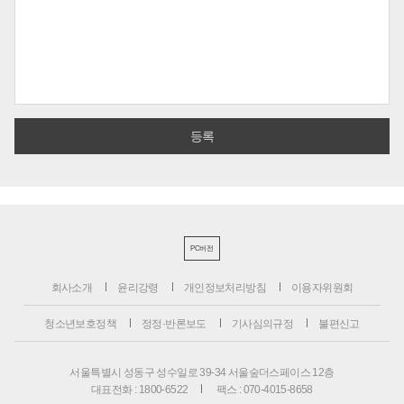
PC버전
회사소개
윤리강령
개인정보처리방침
이용자위원회
청소년보호정책
정정·반론보도
기사심의규정
불편신고
서울특별시 성동구 성수일로 39-34 서울숲더스페이스 12층
대표전화 : 1800-6522
팩스 : 070-4015-8658