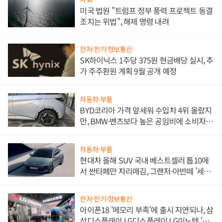
미국 법원 "트럼프 정부 풍력 프로젝트 동결
조치는 위법", 해제 명령 내려
전자·전기·정보통신
SK하이닉스 1주당 375원 현금배당 실시, 추
가 주주환원 계획 9월 공개 예정
자동차·부품
BYD코리아 가격 앞세워 수입차 4위 올랐지
만, BMW·벤츠보다 높은 공임비에 소비자
불만 폭발
자동차·부품
현대차 올해 SUV 국내 베스트셀러 톱10에
서 싼타페만 자리매김, 그랜저·아반떼 '세단
쌍끌이'로 내수 방어
전자·전기·정보통신
아이폰18 '메모리 부족'에 출시 지연되나, 삼
성디스플레이 LG디스플레이 LG이노텍 '탈