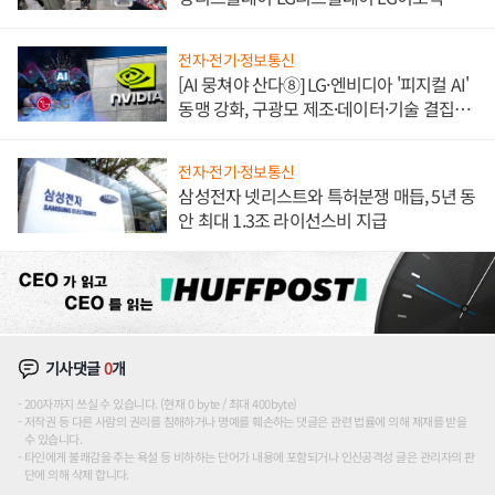
애플' 수익 다각화 속도
전자·전기·정보통신
[AI 뭉쳐야 산다⑧] LG·엔비디아 '피지컬 AI'
동맹 강화, 구광모 제조·데이터·기술 결집
해 종합 로보틱스 기업으로
전자·전기·정보통신
삼성전자 넷리스트와 특허분쟁 매듭, 5년 동
안 최대 1.3조 라이선스비 지급
기사댓글
0
개
200자까지 쓰실 수 있습니다. (현재 0 byte / 최대 400byte)
저작권 등 다른 사람의 권리를 침해하거나 명예를 훼손하는 댓글은 관련 법률에 의해 제재를 받을
수 있습니다.
타인에게 불쾌감을 주는 욕설 등 비하하는 단어가 내용에 포함되거나 인신공격성 글은 관리자의 판
단에 의해 삭제 합니다.