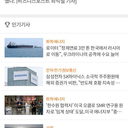
했다. [비즈니스포스트 최석철 기자]
인기기사
화학·에너지
로이터 "정제연료 3만 톤 한국에서 러시아
로 이동", 우크라이나의 공격에 수요 늘어
전자·전기·정보통신
삼성전자 SK하이닉스 소극적 주주환원에
해외 증권가 비판, "반도체 호황 지속성 의
문"
화학·에너지
'한수원 협력사' 미국 오클로 SMR 연구용 원
자로 '임계 상태' 도달, 미국 에너지부 "중요
한 이정표"
사회