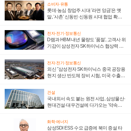
소비자·유통
롯데·농심 창업주 시대 '라면 앙금'은 옛
말, '사촌' 신동빈·신동원 시대 협업 확대
일로
전자·전기·정보통신
D램과 HBM 내년 물량도 '품절', 고객사 위
기감이 삼성전자 SK하이닉스 협상력 더
키워
전자·전기·정보통신
외신 "삼성전자 SK하이닉스 중국 공장용
현지 생산 반도체 장비 시험, 미국 수출통
제 대비"
건설
국내외서 속도 붙는 원전 사업, 삼성물산·
현대건설·대우건설에 다가오는 '약속의
시간'
화학·에너지
삼성SDI ESS 수요 급증에 북미 증설 타