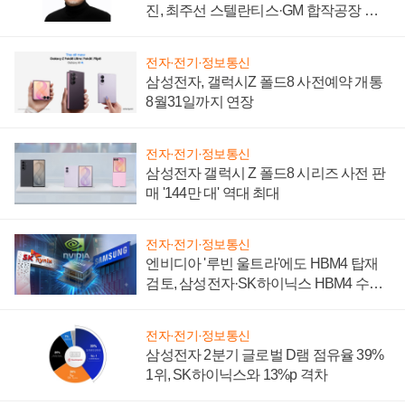
진, 최주선 스텔란티스·GM 합작공장 건
설 재추진하나
전자·전기·정보통신
삼성전자, 갤럭시Z 폴드8 사전예약 개통
8월31일까지 연장
전자·전기·정보통신
삼성전자 갤럭시 Z 폴드8 시리즈 사전 판
매 '144만 대' 역대 최대
전자·전기·정보통신
엔비디아 '루빈 울트라'에도 HBM4 탑재
검토, 삼성전자·SK하이닉스 HBM4 수율
에 주도권 갈린다
전자·전기·정보통신
삼성전자 2분기 글로벌 D램 점유율 39%
1위, SK하이닉스와 13%p 격차