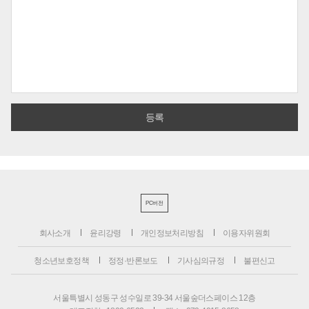
PC버전
회사소개
윤리강령
개인정보처리방침
이용자위원회
청소년보호정책
정정·반론보도
기사심의규정
불편신고
서울특별시 성동구 성수일로 39-34 서울숲더스페이스 12층