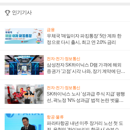
인기기사
금융
우체국 '매일이자 파킹통장' 5만 계좌 한
정으로 다시 출시, 최고 연 2.0% 금리
전자·전기·정보통신
삼성전자 SK하이닉스 D램 가격에 해외
증권가 '고점' 시각 나와, 장기 계약에 단점
부각
전자·전기·정보통신
SK하이닉스 노사 '성과급 주식 지급' 평행
선, 곽노정 'N% 성과급' 법적 논란 벗을지
주목
항공·물류
파라타항공 내년 미주 장거리 노선 첫 도
전, 윤철민 '하이브리드 항공사' 승부수 통