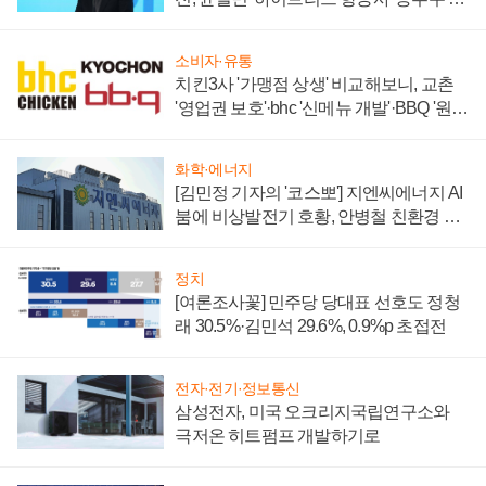
할까
소비자·유통
치킨3사 '가맹점 상생' 비교해보니, 교촌
'영업권 보호'·bhc '신메뉴 개발'·BBQ '원가
부담'
화학·에너지
[김민정 기자의 '코스뽀'] 지엔씨에너지 AI
붐에 비상발전기 호황, 안병철 친환경 에
너지 발전전문기업 향한다
정치
[여론조사꽃] 민주당 당대표 선호도 정청
래 30.5%·김민석 29.6%, 0.9%p 초접전
전자·전기·정보통신
삼성전자, 미국 오크리지국립연구소와
극저온 히트펌프 개발하기로