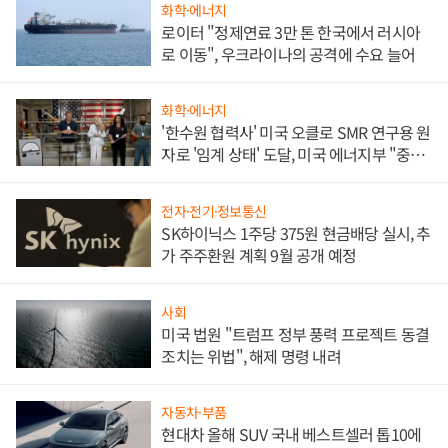
화학·에너지
로이터 "정제연료 3만 톤 한국에서 러시아
로 이동", 우크라이나의 공격에 수요 늘어
화학·에너지
'한수원 협력사' 미국 오클로 SMR 연구용 원
자로 '임계 상태' 도달, 미국 에너지부 "중요
한 이정표"
전자·전기·정보통신
SK하이닉스 1주당 375원 현금배당 실시, 추
가 주주환원 계획 9월 공개 예정
사회
미국 법원 "트럼프 정부 풍력 프로젝트 동결
조치는 위법", 해제 명령 내려
자동차·부품
현대차 올해 SUV 국내 베스트셀러 톱10에