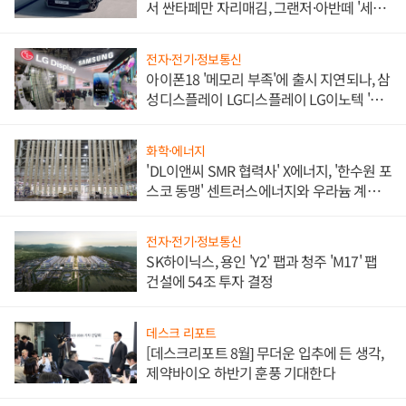
서 싼타페만 자리매김, 그랜저·아반떼 '세단
쌍끌이'로 내수 방어
전자·전기·정보통신
아이폰18 '메모리 부족'에 출시 지연되나, 삼
성디스플레이 LG디스플레이 LG이노텍 '탈
애플' 수익 다각화 속도
화학·에너지
'DL이앤씨 SMR 협력사' X에너지, '한수원 포
스코 동맹' 센트러스에너지와 우라늄 계약
체결
전자·전기·정보통신
SK하이닉스, 용인 'Y2' 팹과 청주 'M17' 팹
건설에 54조 투자 결정
데스크 리포트
[데스크리포트 8월] 무더운 입추에 든 생각,
제약바이오 하반기 훈풍 기대한다