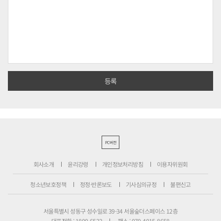
PC버전
회사소개
윤리강령
개인정보처리방침
이용자위원회
청소년보호정책
정정·반론보도
기사심의규정
불편신고
서울특별시 성동구 성수일로 39-34 서울숲더스페이스 12층
대표전화 : 1800-6522
팩스 : 070-4015-8658