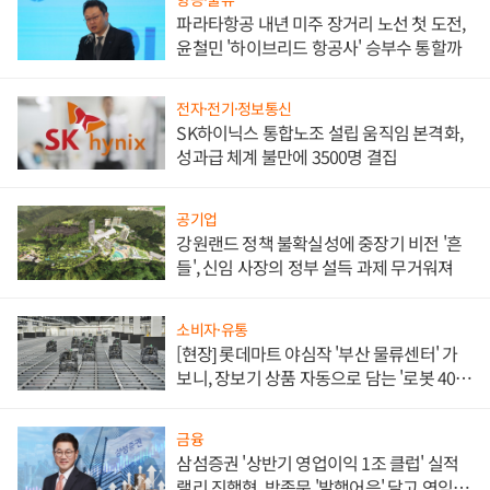
파라타항공 내년 미주 장거리 노선 첫 도전,
윤철민 '하이브리드 항공사' 승부수 통할까
전자·전기·정보통신
SK하이닉스 통합노조 설립 움직임 본격화,
성과급 체계 불만에 3500명 결집
공기업
강원랜드 정책 불확실성에 중장기 비전 '흔
들', 신임 사장의 정부 설득 과제 무거워져
소비자·유통
[현장] 롯데마트 야심작 '부산 물류센터' 가
보니, 장보기 상품 자동으로 담는 '로봇 400
대' 장관
금융
삼섬증권 '상반기 영업이익 1조 클럽' 실적
랠리 진행형, 박종문 '발행어음' 달고 연임 향