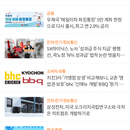
금융
우체국 '매일이자 파킹통장' 5만 계좌 한정
으로 다시 출시, 최고 연 2.0% 금리
전자·전기·정보통신
SK하이닉스 노사 '성과급 주식 지급' 평행
선, 곽노정 'N% 성과급' 법적 논란 벗을지 주
목
소비자·유통
치킨3사 '가맹점 상생' 비교해보니, 교촌 '영
업권 보호'·bhc '신메뉴 개발'·BBQ '원가 부
담'
전자·전기·정보통신
삼성전자, 미국 오크리지국립연구소와 극저
온 히트펌프 개발하기로
항공·물류