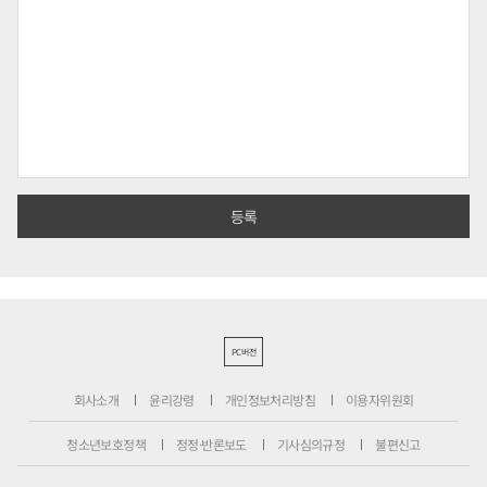
PC버전
회사소개
윤리강령
개인정보처리방침
이용자위원회
청소년보호정책
정정·반론보도
기사심의규정
불편신고