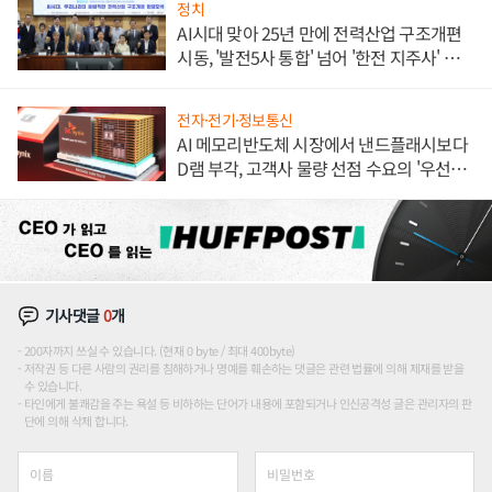
정치
AI시대 맞아 25년 만에 전력산업 구조개편
시동, '발전5사 통합' 넘어 '한전 지주사' 재편
론도
전자·전기·정보통신
AI 메모리반도체 시장에서 낸드플래시보다
D램 부각, 고객사 물량 선점 수요의 '우선순
위'
기사댓글
0
개
200자까지 쓰실 수 있습니다. (현재 0 byte / 최대 400byte)
저작권 등 다른 사람의 권리를 침해하거나 명예를 훼손하는 댓글은 관련 법률에 의해 제재를 받을
수 있습니다.
타인에게 불쾌감을 주는 욕설 등 비하하는 단어가 내용에 포함되거나 인신공격성 글은 관리자의 판
단에 의해 삭제 합니다.