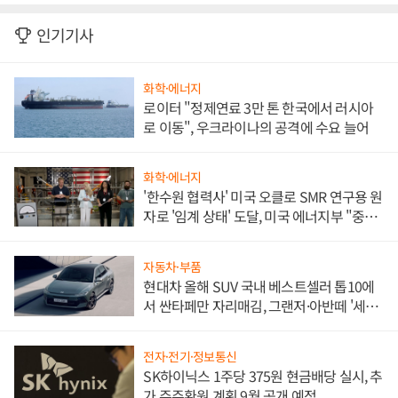
인기기사
화학·에너지
로이터 "정제연료 3만 톤 한국에서 러시아
로 이동", 우크라이나의 공격에 수요 늘어
화학·에너지
'한수원 협력사' 미국 오클로 SMR 연구용 원
자로 '임계 상태' 도달, 미국 에너지부 "중요
한 이정표"
자동차·부품
현대차 올해 SUV 국내 베스트셀러 톱10에
서 싼타페만 자리매김, 그랜저·아반떼 '세단
쌍끌이'로 내수 방어
전자·전기·정보통신
SK하이닉스 1주당 375원 현금배당 실시, 추
가 주주환원 계획 9월 공개 예정