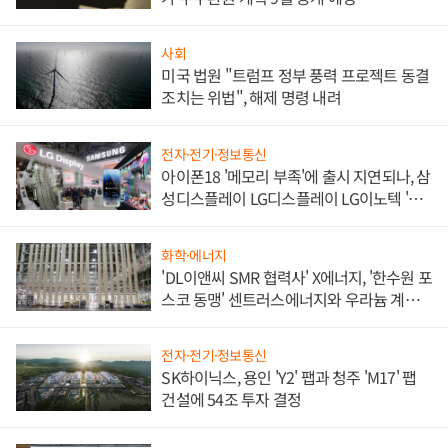
사회
미국 법원 "트럼프 정부 풍력 프로젝트 동결
조치는 위법", 해제 명령 내려
전자·전기·정보통신
아이폰18 '메모리 부족'에 출시 지연되나, 삼
성디스플레이 LG디스플레이 LG이노텍 '탈
애플' 수익 다각화 속도
화학·에너지
'DL이앤씨 SMR 협력사' X에너지, '한수원 포
스코 동맹' 센트러스에너지와 우라늄 계약
체결
전자·전기·정보통신
SK하이닉스, 용인 'Y2' 팹과 청주 'M17' 팹
건설에 54조 투자 결정