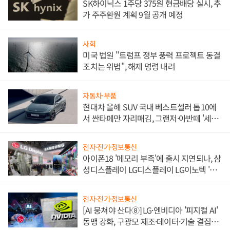
SK하이닉스 1주당 375원 현금배당 실시, 추
가 주주환원 계획 9월 공개 예정
사회
미국 법원 "트럼프 정부 풍력 프로젝트 동결
조치는 위법", 해제 명령 내려
자동차·부품
현대차 올해 SUV 국내 베스트셀러 톱10에
서 싼타페만 자리매김, 그랜저·아반떼 '세단
쌍끌이'로 내수 방어
전자·전기·정보통신
아이폰18 '메모리 부족'에 출시 지연되나, 삼
성디스플레이 LG디스플레이 LG이노텍 '탈
애플' 수익 다각화 속도
전자·전기·정보통신
[AI 뭉쳐야 산다⑧] LG·엔비디아 '피지컬 AI'
동맹 강화, 구광모 제조·데이터·기술 결집