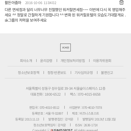
활든아줌마
2016-10-06 11:04:02
다른 면세점과 달리 너무너무 친절했던 워커힐면세점~~~ 이번에 다시 꼭 영업해주
세요 ^^ 정말로 간절하게 기원합니다 ^^ 변화 된 워커힐호텔의 모습도기대할게요 .
sk그룹의 저력을 보여주세요
PC버전
회사소개
윤리강령
개인정보처리방침
이용자위원회
청소년보호정책
정정·반론보도
기사심의규정
불편신고
서울특별시 성동구 성수일로 39-34 서울숲더스페이스 12층
대표전화 : 1800-6522
팩스 : 070-4015-8658
편집국 : 070-4010-8512
사업본부 : 070-4010-7078
등록번호 : 서울 아 02897
제호 : 비즈니스포스트
등록일: 2013.11.13
발행·편집인 : 강석운
발행일자: 2013년 12월 2일
청소년보호책임자 : 강석운
ISSN : 2636-171X
Copyright ⓒ
B
USINESSPOST
. All rights reserved.