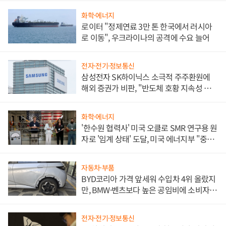
화학·에너지
로이터 "정제연료 3만 톤 한국에서 러시아
로 이동", 우크라이나의 공격에 수요 늘어
전자·전기·정보통신
삼성전자 SK하이닉스 소극적 주주환원에
해외 증권가 비판, "반도체 호황 지속성 의
문"
화학·에너지
'한수원 협력사' 미국 오클로 SMR 연구용 원
자로 '임계 상태' 도달, 미국 에너지부 "중요
한 이정표"
자동차·부품
BYD코리아 가격 앞세워 수입차 4위 올랐지
만, BMW·벤츠보다 높은 공임비에 소비자
불만 폭발
전자·전기·정보통신