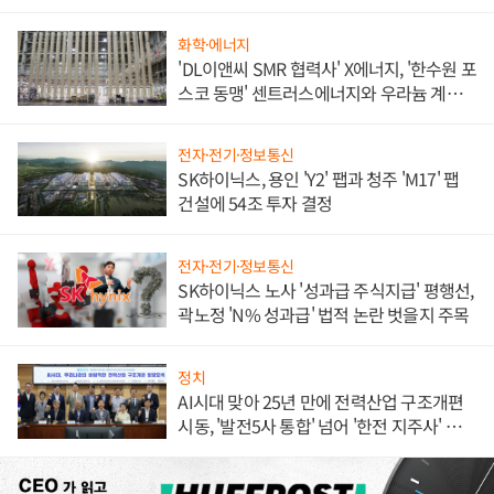
애플' 수익 다각화 속도
화학·에너지
'DL이앤씨 SMR 협력사' X에너지, '한수원 포
스코 동맹' 센트러스에너지와 우라늄 계약
체결
전자·전기·정보통신
SK하이닉스, 용인 'Y2' 팹과 청주 'M17' 팹
건설에 54조 투자 결정
전자·전기·정보통신
SK하이닉스 노사 '성과급 주식지급' 평행선,
곽노정 'N% 성과급' 법적 논란 벗을지 주목
정치
AI시대 맞아 25년 만에 전력산업 구조개편
시동, '발전5사 통합' 넘어 '한전 지주사' 재편
론도