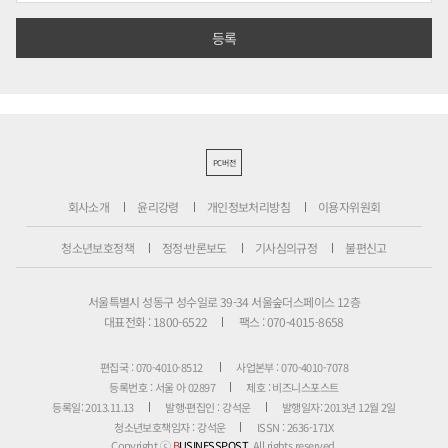
PC버전
회사소개
윤리강령
개인정보처리방침
이용자위원회
청소년보호정책
정정·반론보도
기사심의규정
불편신고
서울특별시 성동구 성수일로 39-34 서울숲더스페이스 12층
대표전화 : 1800-6522
팩스 : 070-4015-8658
편집국 : 070-4010-8512
사업본부 : 070-4010-7078
등록번호 : 서울 아 02897
제호 : 비즈니스포스트
등록일: 2013.11.13
발행·편집인 : 강석운
발행일자: 2013년 12월 2일
청소년보호책임자 : 강석운
ISSN : 2636-171X
Copyright ⓒ
B
USINESSPOST
. All rights reserved.