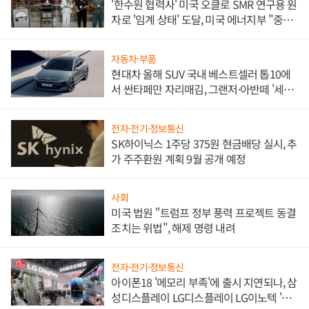
'한수원 협력사' 미국 오클로 SMR 연구용 원
자로 '임계 상태' 도달, 미국 에너지부 "중요
한 이정표"
자동차·부품
현대차 올해 SUV 국내 베스트셀러 톱10에
서 싼타페만 자리매김, 그랜저·아반떼 '세단
쌍끌이'로 내수 방어
전자·전기·정보통신
SK하이닉스 1주당 375원 현금배당 실시, 추
가 주주환원 계획 9월 공개 예정
사회
미국 법원 "트럼프 정부 풍력 프로젝트 동결
조치는 위법", 해제 명령 내려
전자·전기·정보통신
아이폰18 '메모리 부족'에 출시 지연되나, 삼
성디스플레이 LG디스플레이 LG이노텍 '탈