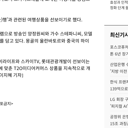
효성과 인적 
장
정화 단계 들
(女)행’과 관련된 여행상품을 선보이기로 했다.
그램으로 방송인 양정원씨와 가수 스테파니씨, 모델
최신기
를 담고 있다. 몽골의 울란바토르와 중국의 하이
포스코퓨처엠
톤 6년 장
카이라이프와 스카이TV, 롯데관광개발이 선보이는
산업은행 
에 맞춘 T2O미디어커머스 상품을 지속적으로 개
'지방 이전
이지혜 기자]
한식 프랜
139억으로
LG 회장 
배포금지>
'피지컬 AI
공정위 은행
15조 과징