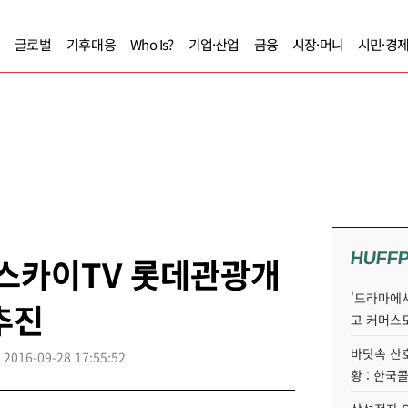
글로벌
기후대응
Who Is?
기업·산업
금융
시장·머니
시민·경
HUFF
 스카이TV 롯데관광개
'드라마에서
추진
고 커머스
바닷속 산
2016-09-28 17:55:52
황 : 한국