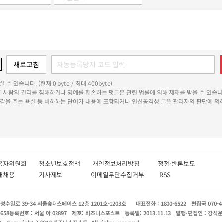
 수 있습니다. (현재 0 byte / 최대 400byte)
다른 사람의 권리를 침해하거나 명예를 훼손하는 댓글은 관련 법률에 의해 제재를 받을 수 있습니
쾌감을 주는 욕설 등 비하하는 단어가 내용에 포함되거나 인신공격성 글은 관리자의 판단에 의해
용자위원회
청소년보호정책
개인정보처리방침
정정·반론보도
인재채용
기사제보
이메일무단수집거부
RSS
수일로 39-34 서울숲더스페이스 12층 1201호-1203호
대표전화 : 1800-6522
편집국 070-4
8658
등록번호 : 서울 아 02897
제호: 비즈니스포스트
등록일: 2013.11.13
발행·편집인 : 강석
X
Copyright ? 2013 비즈니스포스트. All rights reserved.