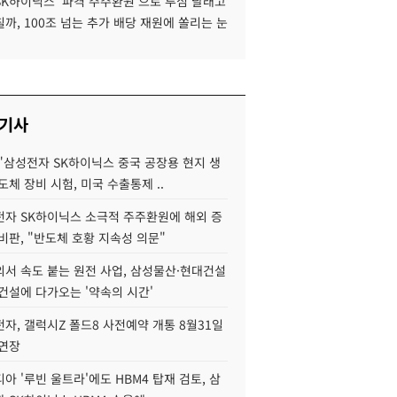
SK하이닉스 '파격 주주환원'으로 투심 달래고
까, 100조 넘는 추가 배당 재원에 쏠리는 눈
 기사
"삼성전자 SK하이닉스 중국 공장용 현지 생
도체 장비 시험, 미국 수출통제 ..
자 SK하이닉스 소극적 주주환원에 해외 증
비판, "반도체 호황 지속성 의문"
서 속도 붙는 원전 사업, 삼성물산·현대건설
건설에 다가오는 '약속의 시간'
자, 갤럭시Z 폴드8 사전예약 개통 8월31일
 연장
아 '루빈 울트라'에도 HBM4 탑재 검토, 삼