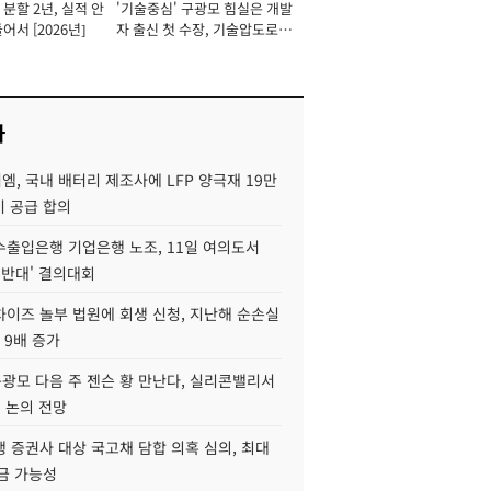
분할 2년, 실적 안
'기술중심' 구광모 힘실은 개발
이사 사장
어서 [2026년]
자 출신 첫 수장, 기술압도로
경쟁력 확보 사활 [2026년]
사
, 국내 배터리 제조사에 LFP 양극재 19만
기 공급 합의
수출입은행 기업은행 노조, 11일 여의도서
 반대' 결의대회
차이즈 놀부 법원에 회생 신청, 지난해 순손실
 9배 증가
구광모 다음 주 젠슨 황 만난다, 실리콘밸리서
' 논의 전망
 증권사 대상 국고채 담합 의혹 심의, 최대
금 가능성