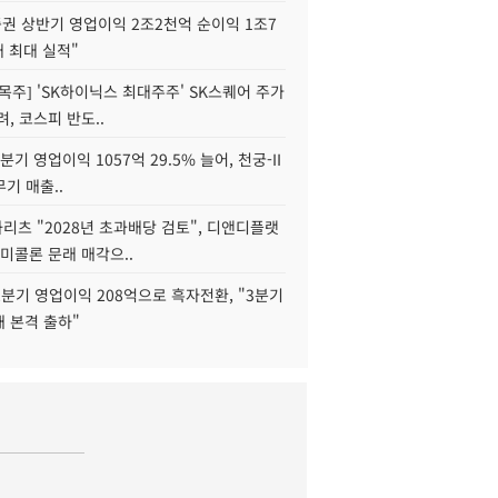
권 상반기 영업이익 2조2천억 순이익 1조7
대 최대 실적"
목주] 'SK하이닉스 최대주주' SK스퀘어 주가
려, 코스피 반도..
2분기 영업이익 1057억 29.5% 늘어, 천궁-II
기 매출..
화리츠 "2028년 초과배당 검토", 디앤디플랫
미콜론 문래 매각으..
분기 영업이익 208억으로 흑자전환, "3분기
재 본격 출하"