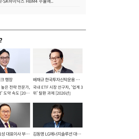
·SK하이닉스 HBM4 수율에..
?
뱅크 행장
배재규 한국투자신탁운용 대
 높은 전략 전문가,
국내 ETF 시장 선구자, '업계 3
표이사 사장
' 도약 속도 [2026
위' 탈환 과제 [2026년]
효성 대표이사 부회
김동명 LG에너지솔루션 대표