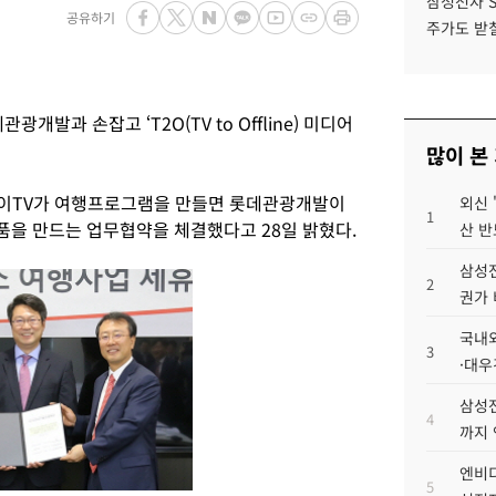
삼성전자 
공유하기
주가도 받칠
개발과 손잡고 ‘T2O(TV to Offline) 미디어
많이 본
이TV가 여행프로그램을 만들면 롯데관광개발이
외신 
1
을 만드는 업무협약을 체결했다고 28일 밝혔다.
산 반
삼성전
2
권가 
국내외
3
·대우
삼성전
4
까지
엔비디
5