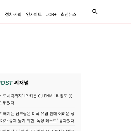
제
정치·사회
인사이트
JOB+
최신뉴스
씨저널
POST
 도시락까지' IP 키운 CJ ENM : 티빙도 웃
도 뛰었다
호 해치는 선크림은 미국·유럽 판매 어려운 상
콜마가 규제 뚫기 위한 '독성 테스트' 통과했다