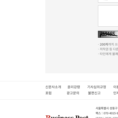
-
200자
까지 쓰실
- 저작권 등 
- 타인에게 불
신문사소개
윤리강령
기사심의규정
이
포럼
광고문의
불편신고
서울특별시 성동구 성
팩스 : 070-4015-
ISSN : 2636-171