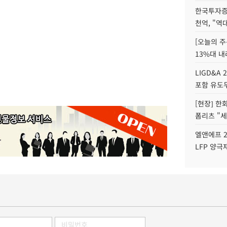
한국투자증
천억, "역
[오늘의 주
13%대 내
LIGD&A 
포함 유도무
[현장] 한
폼리츠 "세
엘앤에프 2
LFP 양극