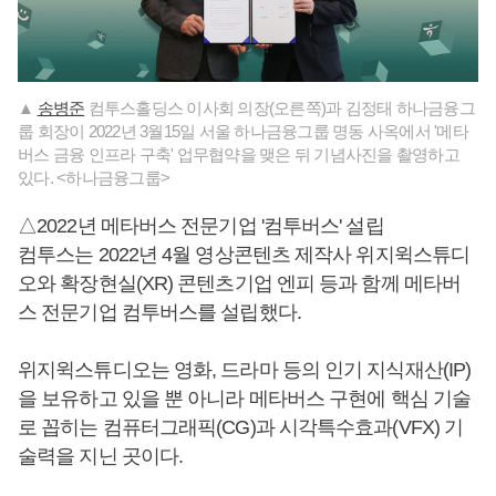
▲
송병준
컴투스홀딩스 이사회 의장(오른쪽)과 김정태 하나금융그
룹 회장이 2022년 3월15일 서울 하나금융그룹 명동 사옥에서 '메타
버스 금융 인프라 구축' 업무협약을 맺은 뒤 기념사진을 촬영하고
있다. <하나금융그룹>
△2022년 메타버스 전문기업 '컴투버스' 설립
컴투스는 2022년 4월 영상콘텐츠 제작사 위지윅스튜디
오와 확장현실(XR) 콘텐츠기업 엔피 등과 함께 메타버
스 전문기업 컴투버스를 설립했다.
위지윅스튜디오는 영화, 드라마 등의 인기 지식재산(IP)
을 보유하고 있을 뿐 아니라 메타버스 구현에 핵심 기술
로 꼽히는 컴퓨터그래픽(CG)과 시각특수효과(VFX) 기
술력을 지닌 곳이다.