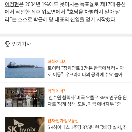
이정현
은 2004년 1%에도 못미치는 득표율로 제17대 총선
에서 낙선한 직후 위로연에서 “호남을 차별하지 말아 달
라”는 호소로 박근혜 당 대표의 신임을 얻기 시작했다.
인기기사
화학·에너지
로이터 "정제연료 3만 톤 한국에서 러시아
로 이동", 우크라이나의 공격에 수요 늘어
화학·에너지
'한수원 협력사' 미국 오클로 SMR 연구용 원
자로 '임계 상태' 도달, 미국 에너지부 "중요
한 이정표"
전자·전기·정보통신
SK하이닉스 1주당 375원 현금배당 실시, 추