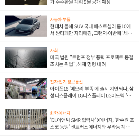
가 주주환원 계획 9월 공개 예정
자동차·부품
현대차 올해 SUV 국내 베스트셀러 톱10에
서 싼타페만 자리매김, 그랜저·아반떼 '세단
쌍끌이'로 내수 방어
사회
미국 법원 "트럼프 정부 풍력 프로젝트 동결
조치는 위법", 해제 명령 내려
전자·전기·정보통신
아이폰18 '메모리 부족'에 출시 지연되나, 삼
성디스플레이 LG디스플레이 LG이노텍 '탈
애플' 수익 다각화 속도
화학·에너지
'DL이앤씨 SMR 협력사' X에너지, '한수원 포
스코 동맹' 센트러스에너지와 우라늄 계약
체결