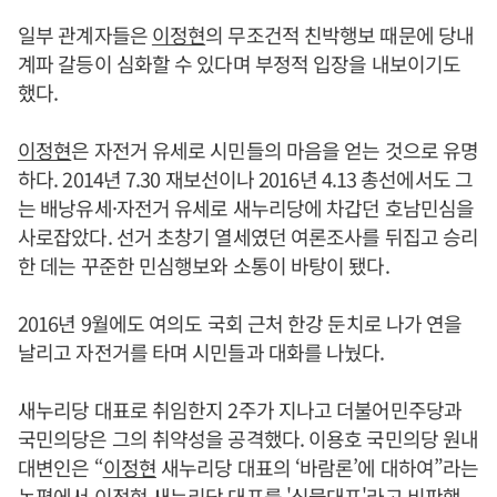
일부 관계자들은
이정현
의 무조건적 친박행보 때문에 당내
계파 갈등이 심화할 수 있다며 부정적 입장을 내보이기도
했다.
이정현
은 자전거 유세로 시민들의 마음을 얻는 것으로 유명
하다. 2014년 7.30 재보선이나 2016년 4.13 총선에서도 그
는 배낭유세·자전거 유세로 새누리당에 차갑던 호남민심을
사로잡았다. 선거 초창기 열세였던 여론조사를 뒤집고 승리
한 데는 꾸준한 민심행보와 소통이 바탕이 됐다.
2016년 9월에도 여의도 국회 근처 한강 둔치로 나가 연을
날리고 자전거를 타며 시민들과 대화를 나눴다.
새누리당 대표로 취임한지 2주가 지나고 더불어민주당과
국민의당은 그의 취약성을 공격했다. 이용호 국민의당 원내
대변인은 “
이정현
새누리당 대표의 ‘바람론’에 대하여”라는
논평에서
이정현
새누리당 대표를 '식물대표'라고 비판했