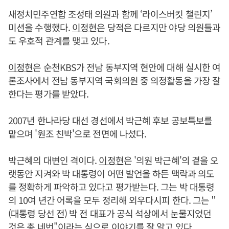
새정치민주연합 조성태 의원과 함께 ‘라이스버킷 챌린지’
미션을 수행했다.
이정현
은 당적은 다르지만 야당 의원들과
도 우호적 관계를 맺고 있다.
이정현
은 순천KBS가 전남 동부지역 현안에 대해 실시한 여
론조사에서 전남 동부지역 국회의원 중 의정활동을 가장 잘
한다는 평가를 받았다.
2007년 한나라당 대선 경선에서 박근혜 후보 공보특보를
맡으며 '원조 친박'으로 전면에 나섰다.
박근혜의 대변인 격이다.
이정현
은 '의원 박근혜'의 곁을 오
랫동안 지켜와 박 대통령이 어떤 발언을 하든 맥락과 의도
를 정확하게 파악하고 있다고 평가받는다. 그는 박 대통령
의 10여 년간 어록을 모두 정리해 외우다시피 한다. 그는＂
(대통령 당선 전) 박 전 대표가 공식 석상에서 눈물지었던
것은 총 네번"이라는 식으로 이야기를 잘 알고 있다.