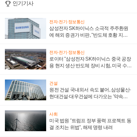
인기기사
전자·전기·정보통신
삼성전자 SK하이닉스 소극적 주주환원
에 해외 증권가 비판, "반도체 호황 지속
성 의문"
전자·전기·정보통신
로이터 "삼성전자 SK하이닉스 중국 공장
용 현지 생산 반도체 장비 시험, 미국 수출
통제 대비"
건설
원전 건설 국내외서 속도 붙어, 삼성물산·
현대건설·대우건설에 다가오는 '약속의
시간'
사회
미국 법원 "트럼프 정부 풍력 프로젝트 동
결 조치는 위법", 해제 명령 내려