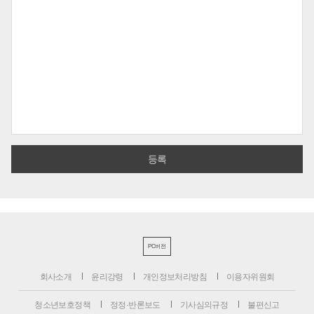
PC버전
회사소개
윤리강령
개인정보처리방침
이용자위원회
청소년보호정책
정정·반론보도
기사심의규정
불편신고