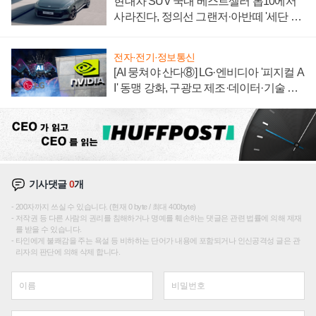
현대차 SUV 국내 베스트셀러 톱10에서
사라진다, 정의선 그랜저·아반떼 '세단 쌍
끌이'로 내수 방어
전자·전기·정보통신
[AI 뭉쳐야 산다⑧] LG·엔비디아 '피지컬 A
I' 동맹 강화, 구광모 제조·데이터·기술 결
집해 종합 로보틱스 기업으로
기사댓글
0
개
200자까지 쓰실 수 있습니다. (현재 0 byte / 최대 400byte)
저작권 등 다른 사람의 권리를 침해하거나 명예를 훼손하는 댓글은 관련 법률에 의해 제재
를 받을 수 있습니다.
타인에게 불쾌감을 주는 욕설 등 비하하는 단어가 내용에 포함되거나 인신공격성 글은 관
리자의 판단에 의해 삭제 합니다.