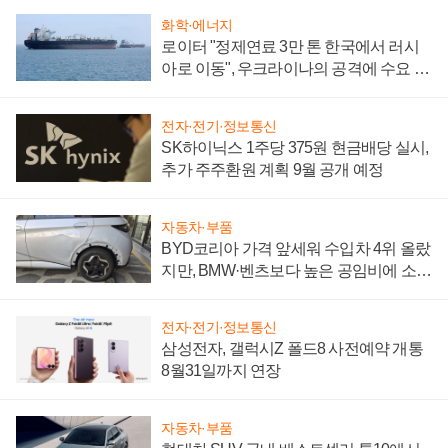
화학·에너지
로이터 "정제연료 3만 톤 한국에서 러시
아로 이동", 우크라이나의 공격에 수요 늘
어
전자·전기·정보통신
SK하이닉스 1주당 375원 현금배당 실시,
추가 주주환원 계획 9월 공개 예정
자동차·부품
BYD코리아 가격 앞세워 수입차 4위 올랐
지만, BMW·벤츠보다 높은 공임비에 소비
자 불만 폭발
전자·전기·정보통신
삼성전자, 갤럭시Z 폴드8 사전예약 개통
8월31일까지 연장
자동차·부품