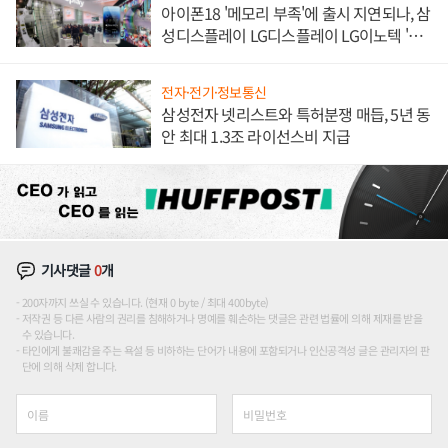
아이폰18 '메모리 부족'에 출시 지연되나, 삼
성디스플레이 LG디스플레이 LG이노텍 '탈
애플' 수익 다각화 속도
전자·전기·정보통신
삼성전자 넷리스트와 특허분쟁 매듭, 5년 동
안 최대 1.3조 라이선스비 지급
기사댓글
0
개
200자까지 쓰실 수 있습니다. (현재 0 byte / 최대 400byte)
저작권 등 다른 사람의 권리를 침해하거나 명예를 훼손하는 댓글은 관련 법률에 의해 제재를 받을
수 있습니다.
타인에게 불쾌감을 주는 욕설 등 비하하는 단어가 내용에 포함되거나 인신공격성 글은 관리자의 판
단에 의해 삭제 합니다.