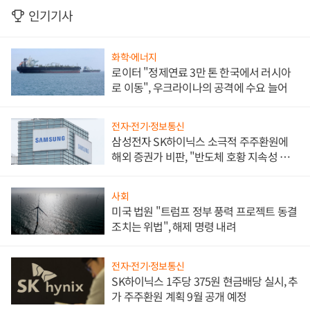
인기기사
화학·에너지
로이터 "정제연료 3만 톤 한국에서 러시아
로 이동", 우크라이나의 공격에 수요 늘어
전자·전기·정보통신
삼성전자 SK하이닉스 소극적 주주환원에
해외 증권가 비판, "반도체 호황 지속성 의
문"
사회
미국 법원 "트럼프 정부 풍력 프로젝트 동결
조치는 위법", 해제 명령 내려
전자·전기·정보통신
SK하이닉스 1주당 375원 현금배당 실시, 추
가 주주환원 계획 9월 공개 예정