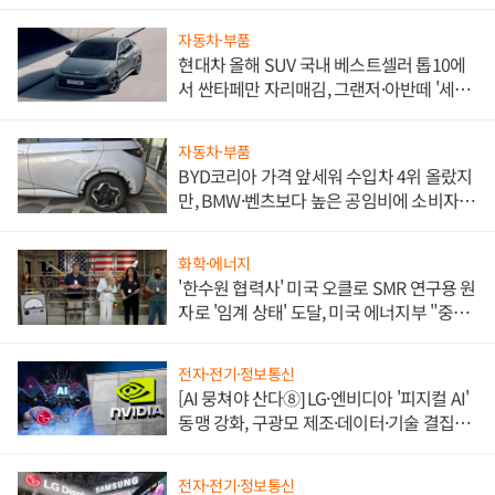
자동차·부품
현대차 올해 SUV 국내 베스트셀러 톱10에
서 싼타페만 자리매김, 그랜저·아반떼 '세단
쌍끌이'로 내수 방어
자동차·부품
BYD코리아 가격 앞세워 수입차 4위 올랐지
만, BMW·벤츠보다 높은 공임비에 소비자
불만 폭발
화학·에너지
'한수원 협력사' 미국 오클로 SMR 연구용 원
자로 '임계 상태' 도달, 미국 에너지부 "중요
한 이정표"
전자·전기·정보통신
[AI 뭉쳐야 산다⑧] LG·엔비디아 '피지컬 AI'
동맹 강화, 구광모 제조·데이터·기술 결집
해 종합 로보틱스 기업으로
전자·전기·정보통신