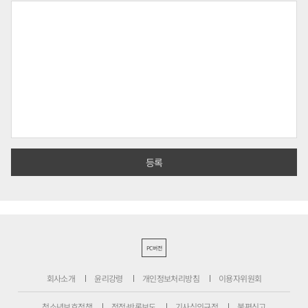
PC버전
회사소개
윤리강령
개인정보처리방침
이용자위원회
청소년보호정책
정정·반론보도
기사심의규정
불편신고