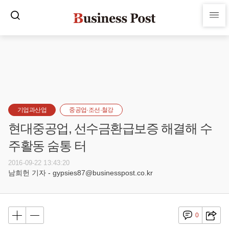
기업과산업
중공업·조선·철강
현대중공업, 선수금환급보증 해결해 수
주활동 숨통 터
2016-09-22 13:43:20
남희헌 기자 - gypsies87@businesspost.co.kr
0