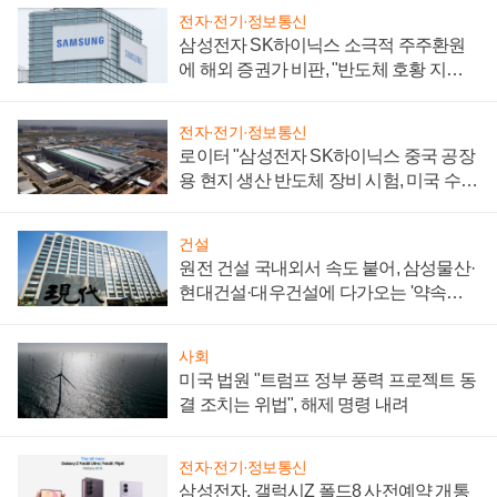
전자·전기·정보통신
삼성전자 SK하이닉스 소극적 주주환원
에 해외 증권가 비판, "반도체 호황 지속
성 의문"
전자·전기·정보통신
로이터 "삼성전자 SK하이닉스 중국 공장
용 현지 생산 반도체 장비 시험, 미국 수출
통제 대비"
건설
원전 건설 국내외서 속도 붙어, 삼성물산·
현대건설·대우건설에 다가오는 '약속의
시간'
사회
미국 법원 "트럼프 정부 풍력 프로젝트 동
결 조치는 위법", 해제 명령 내려
전자·전기·정보통신
삼성전자, 갤럭시Z 폴드8 사전예약 개통