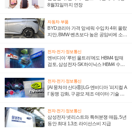
8월31일까지 연장
자동차·부품
BYD코리아 가격 앞세워 수입차 4위 올랐
지만, BMW·벤츠보다 높은 공임비에 소비
자 불만 폭발
전자·전기·정보통신
엔비디아 '루빈 울트라'에도 HBM4 탑재
검토, 삼성전자·SK하이닉스 HBM4 수율
에 주도권 갈린다
전자·전기·정보통신
[AI 뭉쳐야 산다⑧] LG·엔비디아 '피지컬 A
I' 동맹 강화, 구광모 제조·데이터·기술 결
집해 종합 로보틱스 기업으로
전자·전기·정보통신
삼성전자 넷리스트와 특허분쟁 매듭, 5년
동안 최대 1.3조 라이선스비 지급