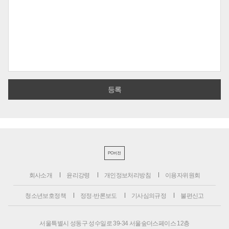
PC버전
회사소개
윤리강령
개인정보처리방침
이용자위원회
청소년보호정책
정정·반론보도
기사심의규정
불편신고
서울특별시 성동구 성수일로 39-34 서울숲더스페이스 12층