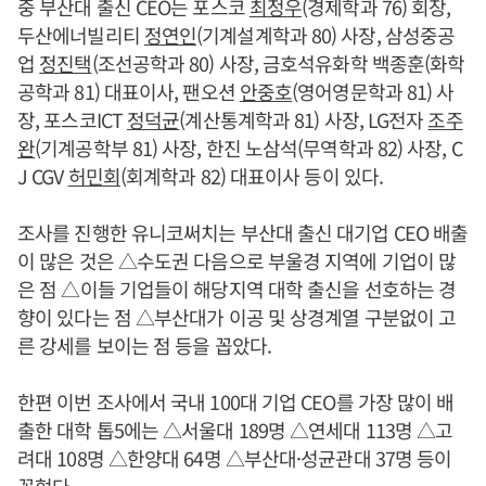
중 부산대 출신 CEO는 포스코
최정우
(경제학과 76) 회장,
두산에너빌리티
정연인
(기계설계학과 80) 사장, 삼성중공
업
정진택
(조선공학과 80) 사장, 금호석유화학 백종훈(화학
공학과 81) 대표이사, 팬오션
안중호
(영어영문학과 81) 사
장, 포스코ICT
정덕균
(계산통계학과 81) 사장, LG전자
조주
완
(기계공학부 81) 사장, 한진 노삼석(무역학과 82) 사장, C
J CGV
허민회
(회계학과 82) 대표이사 등이 있다.
조사를 진행한 유니코써치는 부산대 출신 대기업 CEO 배출
이 많은 것은 △수도권 다음으로 부울경 지역에 기업이 많
은 점 △이들 기업들이 해당지역 대학 출신을 선호하는 경
향이 있다는 점 △부산대가 이공 및 상경계열 구분없이 고
른 강세를 보이는 점 등을 꼽았다.
한편 이번 조사에서 국내 100대 기업 CEO를 가장 많이 배
출한 대학 톱5에는 △서울대 189명 △연세대 113명 △고
려대 108명 △한양대 64명 △부산대·성균관대 37명 등이