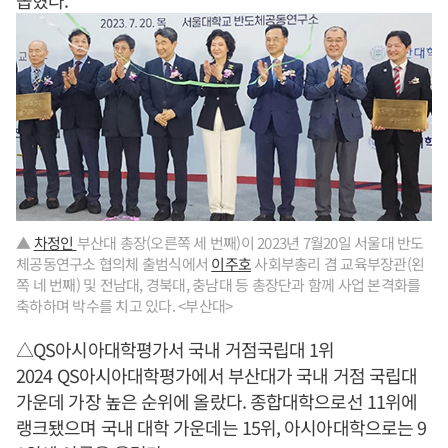
꼽혔다.
▲
차정인
부산대 총장(오른쪽 세 번째)이 2023년 7월20일 서울대 반도
체공동연구소 협의체 출범식에서
이주호
사회부총리 겸 교육부장관(왼
쪽 네 번째) 및 전남대, 경북대, 충남대 등 총장단과 함께 사업 본격화를
축하하며 박수를 치고 있다. <부산대>
△QS아시아대학평가서 국내 거점국립대 1위
2024 QS아시아대학평가에서 부산대가 국내 거점 국립대
가운데 가장 높은 순위에 올랐다. 종합대학으로선 11위에
랭크됐으며 국내 대학 가운데는 15위, 아시아대학으로는 9