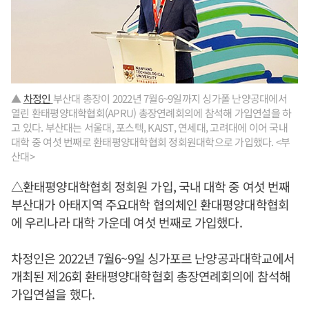
▲
차정인
부산대 총장이 2022년 7월6~9일까지 싱가폴 난양공대에서
열린 환태평양대학협회(APRU) 총장연례회의에 참석해 가입연설을 하
고 있다. 부산대는 서울대, 포스텍, KAIST, 연세대, 고려대에 이어 국내
대학 중 여섯 번째로 환태평양대학협회 정회원대학으로 가입했다. <부
산대>
△환태평양대학협회 정회원 가입, 국내 대학 중 여섯 번째
부산대가 아태지역 주요대학 협의체인 환대평양대학협회
에 우리나라 대학 가운데 여섯 번째로 가입했다.
차정인은 2022년 7월6~9일 싱가포르 난양공과대학교에서
개최된 제26회 환태평양대학협회 총장연례회의에 참석해
가입연설을 했다.