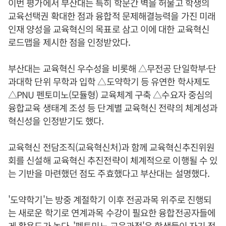
이번 평가에서 부산대는 특히 학문간 벽을 허물고 학생의
교육선택권 확대한 점과 융합적 문제해결능력을 가진 미래
인재 양성을 교육혁신의 목표로 삼고 이에 대한 교육혁신
로드맵을 제시한 점을 인정받았다.
부산대는 교육혁신 우수성을 비롯해 △무전공 단일학부·단
과대학 단위 무학과 입학 △도약학기 등 유연한 학사제도
△PNU 펜토미노(모듈형) 교육체계 구축 △수요자 중심의
융합교육 생태계 조성 등 단계별 교육혁신 전략의 체계성과
혁신성을 인정받기도 했다.
교육혁신 전담조직(교육혁신처)과 함께 교육혁신추진위원
회를 신설해 교육혁신 추진전략이 체계적으로 이행될 수 있
는 기반을 마련했던 점도 주효했다고 부산대는 설명했다.
'도약학기'는 방중 계절학기 이후 전공과목 위주로 진행되
는 새로운 학기로 연계과목 수강이 필요한 융합전공자들에
게 활용도가 높다. '펜토미노 교육과정'은 학생들이 자기 적