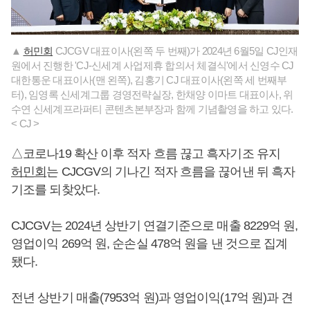
▲
허민회
CJCGV 대표이사(왼쪽 두 번째)가 2024년 6월5일 CJ인재
원에서 진행한 'CJ-신세계 사업제휴 합의서 체결식'에서 신영수 CJ
대한통운 대표이사(맨 왼쪽), 김홍기 CJ 대표이사(왼쪽 세 번째부
터), 임영록 신세계그룹 경영전략실장, 한채양 이마트 대표이사, 위
수연 신세계프라퍼티 콘텐츠본부장과 함께 기념촬영을 하고 있다.
< CJ >
△코로나19 확산 이후 적자 흐름 끊고 흑자기조 유지
허민회
는 CJCGV의 기나긴 적자 흐름을 끊어낸 뒤 흑자
기조를 되찾았다.
CJCGV는 2024년 상반기 연결기준으로 매출 8229억 원,
영업이익 269억 원, 순손실 478억 원을 낸 것으로 집계
됐다.
전년 상반기 매출(7953억 원)과 영업이익(17억 원)과 견