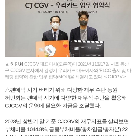
▲
허민회
CJCGV 대표이사(오른쪽)이 2021년 11월17일 서울 용산
구 CJCGV 본사에서 김정기 우리카드 대표이사와 'PLCC 출시 및 마
케팅 협력'에 관한 업무 협약(MOU)을 체결하고 있다. < CJCGV >
△팬데믹 시기 버티기 위해 다양한 재무 수단 동원
허민회
는 팬데믹 시기에 다양한 재무적 수단을 활용해
CJCGV의 운영에 필요한 자금을 조달했다.
2023년 상반기 말 기준 CJCGV의 재무지표를 살펴보면
부채비율 1044.8%, 금융부채비율(총차입금/총자본) 22