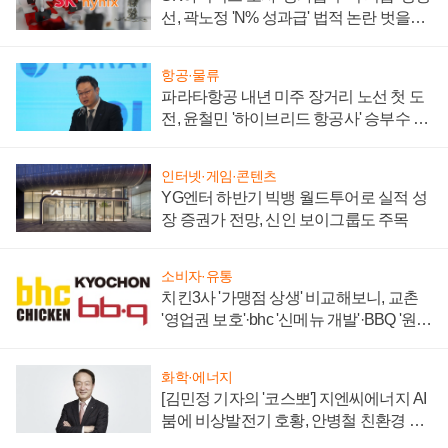
선, 곽노정 'N% 성과급' 법적 논란 벗을지
주목
항공·물류
파라타항공 내년 미주 장거리 노선 첫 도
전, 윤철민 '하이브리드 항공사' 승부수 통
할까
인터넷·게임·콘텐츠
YG엔터 하반기 빅뱅 월드투어로 실적 성
장 증권가 전망, 신인 보이그룹도 주목
소비자·유통
치킨3사 '가맹점 상생' 비교해보니, 교촌
'영업권 보호'·bhc '신메뉴 개발'·BBQ '원가
부담'
화학·에너지
[김민정 기자의 '코스뽀'] 지엔씨에너지 AI
붐에 비상발전기 호황, 안병철 친환경 에
너지 발전전문기업 향한다