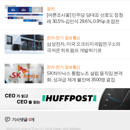
정치
[여론조사꽃] 민주당 당대표 선호도 정청
래 30.5%·김민석 29.6%, 0.9%p 초접전
전자·전기·정보통신
삼성전자, 미국 오크리지국립연구소와
극저온 히트펌프 개발하기로
전자·전기·정보통신
SK하이닉스 통합노조 설립 움직임 본격
화, 성과급 체계 불만에 3500명 결집
기사댓글
0
개
200자까지 쓰실 수 있습니다. (현재 0 byte / 최대 400byte)