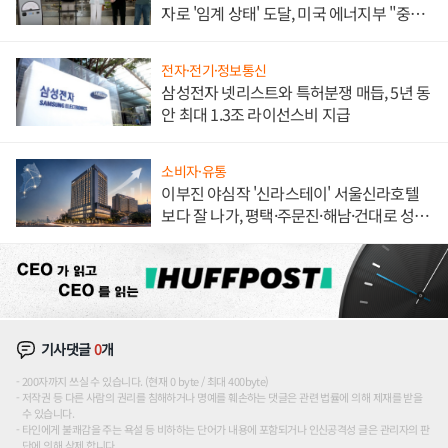
자로 '임계 상태' 도달, 미국 에너지부 "중요
한 이정표"
전자·전기·정보통신
삼성전자 넷리스트와 특허분쟁 매듭, 5년 동
안 최대 1.3조 라이선스비 지급
소비자·유통
이부진 야심작 '신라스테이' 서울신라호텔
보다 잘 나가, 평택·주문진·해남·건대로 성
장판 더 넓힌다
기사댓글
0
개
200자까지 쓰실 수 있습니다. (현재 0 byte / 최대 400byte)
저작권 등 다른 사람의 권리를 침해하거나 명예를 훼손하는 댓글은 관련 법률에 의해 제재를 받을
수 있습니다.
타인에게 불쾌감을 주는 욕설 등 비하하는 단어가 내용에 포함되거나 인신공격성 글은 관리자의 판
단에 의해 삭제 합니다.