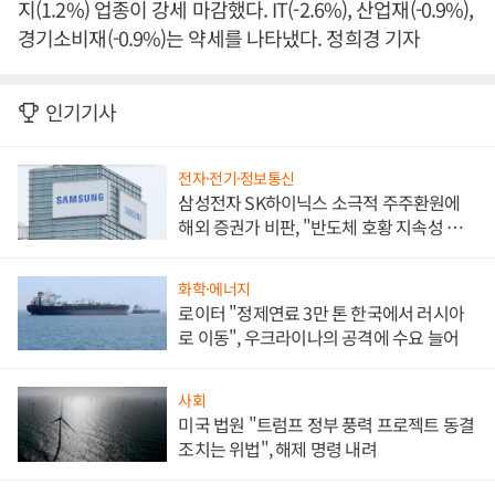
지(1.2%) 업종이 강세 마감했다. IT(-2.6%), 산업재(-0.9%),
경기소비재(-0.9%)는 약세를 나타냈다. 정희경 기자
인기기사
전자·전기·정보통신
삼성전자 SK하이닉스 소극적 주주환원에
해외 증권가 비판, "반도체 호황 지속성 의
문"
화학·에너지
로이터 "정제연료 3만 톤 한국에서 러시아
로 이동", 우크라이나의 공격에 수요 늘어
사회
미국 법원 "트럼프 정부 풍력 프로젝트 동결
조치는 위법", 해제 명령 내려