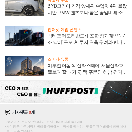
BYD코리아 가격 앞세워 수입차 4위 올랐
지만, BMW·벤츠보다 높은 공임비에 소비
자 불만 폭발
인터넷·게임·콘텐츠
빅테크 메모리반도체 포함 장기계약 '2.7
조 달러' 규모, AI 투자 위축 우려와 반대
신호
소비자·유통
이부진 야심작 '신라스테이' 서울신라호
텔보다 잘 나가, 평택·주문진·해남·건대로
성장판 더 넓힌다
기사댓글
0
개
200자까지 쓰실 수 있습니다. (현재 0 byte / 최대 400byte)
저작권 등 다른 사람의 권리를 침해하거나 명예를 훼손하는 댓글은 관련 법률에 의해 제재
를 받을 수 있습니다.