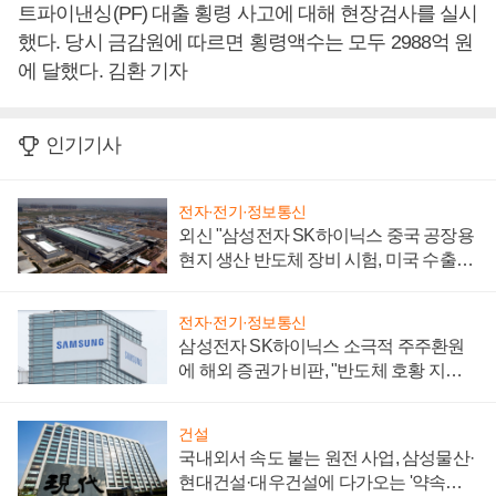
트파이낸싱(PF) 대출 횡령 사고에 대해 현장검사를 실시
했다. 당시 금감원에 따르면 횡령액수는 모두 2988억 원
에 달했다. 김환 기자
인기기사
전자·전기·정보통신
외신 "삼성전자 SK하이닉스 중국 공장용
현지 생산 반도체 장비 시험, 미국 수출통
제 대비"
전자·전기·정보통신
삼성전자 SK하이닉스 소극적 주주환원
에 해외 증권가 비판, "반도체 호황 지속
성 의문"
건설
국내외서 속도 붙는 원전 사업, 삼성물산·
현대건설·대우건설에 다가오는 '약속의