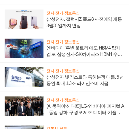
시간'
전자·전기·정보통신
삼성전자, 갤럭시Z 폴드8 사전예약 개통
8월31일까지 연장
전자·전기·정보통신
엔비디아 '루빈 울트라'에도 HBM4 탑재
검토, 삼성전자·SK하이닉스 HBM4 수율
에 주도권 갈린다
전자·전기·정보통신
삼성전자 넷리스트와 특허분쟁 매듭, 5년
동안 최대 1.3조 라이선스비 지급
전자·전기·정보통신
[AI 뭉쳐야 산다⑧] LG·엔비디아 '피지컬 A
I' 동맹 강화, 구광모 제조·데이터·기술 결
집해 종합 로보틱스 기업으로
자동차·부품