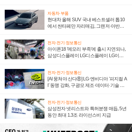
자 불만 폭발
자동차·부품
현대차 올해 SUV 국내 베스트셀러 톱10
에서 싼타페만 자리매김, 그랜저·아반떼
'세단 쌍끌이'로 내수 방어
전자·전기·정보통신
아이폰18 '메모리 부족'에 출시 지연되나,
삼성디스플레이 LG디스플레이 LG이노
텍 '탈애플' 수익 다각화 속도
전자·전기·정보통신
[AI 뭉쳐야 산다⑧] LG·엔비디아 '피지컬 A
I' 동맹 강화, 구광모 제조·데이터·기술 결
집해 종합 로보틱스 기업으로
전자·전기·정보통신
삼성전자 넷리스트와 특허분쟁 매듭, 5년
동안 최대 1.3조 라이선스비 지급