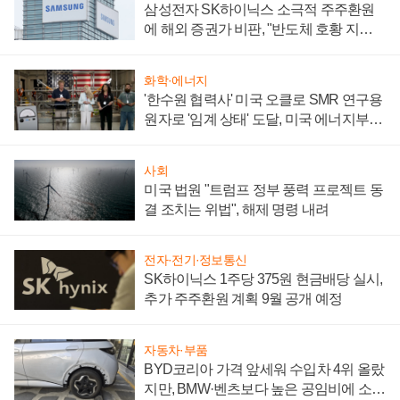
삼성전자 SK하이닉스 소극적 주주환원
에 해외 증권가 비판, "반도체 호황 지속
성 의문"
화학·에너지
'한수원 협력사' 미국 오클로 SMR 연구용
원자로 '임계 상태' 도달, 미국 에너지부
"중요한 이정표"
사회
미국 법원 "트럼프 정부 풍력 프로젝트 동
결 조치는 위법", 해제 명령 내려
전자·전기·정보통신
SK하이닉스 1주당 375원 현금배당 실시,
추가 주주환원 계획 9월 공개 예정
자동차·부품
BYD코리아 가격 앞세워 수입차 4위 올랐
지만, BMW·벤츠보다 높은 공임비에 소비