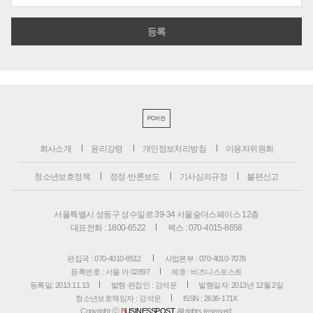
PC버전
회사소개
윤리강령
개인정보처리방침
이용자위원회
청소년보호정책
정정·반론보도
기사심의규정
불편신고
서울특별시 성동구 성수일로 39-34 서울숲더스페이스 12층
대표전화 : 1800-6522
팩스 : 070-4015-8658
편집국 : 070-4010-8512
사업본부 : 070-4010-7078
등록번호 : 서울 아 02897
제호 : 비즈니스포스트
등록일: 2013.11.13
발행·편집인 : 강석운
발행일자: 2013년 12월 2일
청소년보호책임자 : 강석운
ISSN : 2636-171X
Copyright ⓒ
B
USINESSPOST
. All rights reserved.