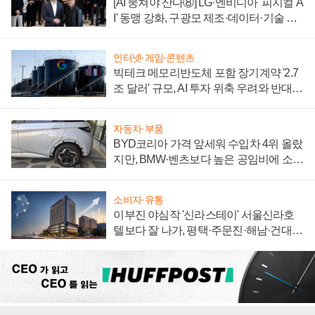
[AI 뭉쳐야 산다⑧] LG·엔비디아 '피지컬 A
I' 동맹 강화, 구광모 제조·데이터·기술 결
집해 종합 로보틱스 기업으로
인터넷·게임·콘텐츠
빅테크 메모리반도체 포함 장기계약 '2.7
조 달러' 규모, AI 투자 위축 우려와 반대
신호
자동차·부품
BYD코리아 가격 앞세워 수입차 4위 올랐
지만, BMW·벤츠보다 높은 공임비에 소비
자 불만 폭발
소비자·유통
이부진 야심작 '신라스테이' 서울신라호
텔보다 잘 나가, 평택·주문진·해남·건대로
성장판 더 넓힌다