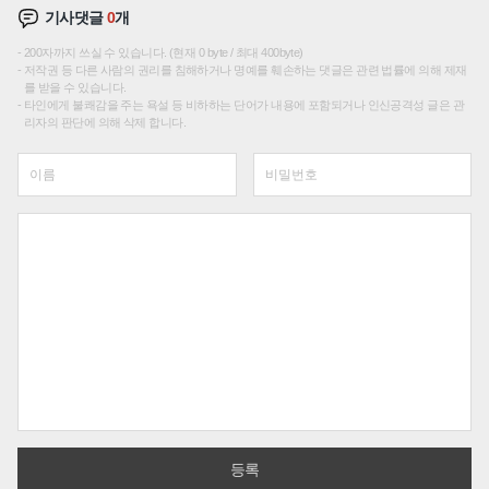
기사댓글
0
개
200자까지 쓰실 수 있습니다. (현재 0 byte / 최대 400byte)
저작권 등 다른 사람의 권리를 침해하거나 명예를 훼손하는 댓글은 관련 법률에 의해 제재
를 받을 수 있습니다.
타인에게 불쾌감을 주는 욕설 등 비하하는 단어가 내용에 포함되거나 인신공격성 글은 관
리자의 판단에 의해 삭제 합니다.