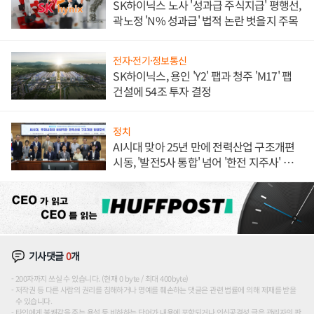
SK하이닉스 노사 '성과급 주식지급' 평행선,
곽노정 'N% 성과급' 법적 논란 벗을지 주목
전자·전기·정보통신
SK하이닉스, 용인 'Y2' 팹과 청주 'M17' 팹
건설에 54조 투자 결정
정치
AI시대 맞아 25년 만에 전력산업 구조개편
시동, '발전5사 통합' 넘어 '한전 지주사' 재편
론도
기사댓글
0
개
200자까지 쓰실 수 있습니다. (현재 0 byte / 최대 400byte)
저작권 등 다른 사람의 권리를 침해하거나 명예를 훼손하는 댓글은 관련 법률에 의해 제재를 받을
수 있습니다.
타인에게 불쾌감을 주는 욕설 등 비하하는 단어가 내용에 포함되거나 인신공격성 글은 관리자의 판