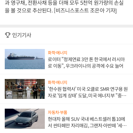
과 영구채, 전환사채 등을 더해 모두 5천억 원가량의 손실
을 볼 것으로 추산된다. [비즈니스포스트 조은아 기자]
인기기사
화학·에너지
로이터 "정제연료 3만 톤 한국에서 러시아
로 이동", 우크라이나의 공격에 수요 늘어
화학·에너지
'한수원 협력사' 미국 오클로 SMR 연구용 원
자로 '임계 상태' 도달, 미국 에너지부 "중요
한 이정표"
자동차·부품
현대차 올해 SUV 국내 베스트셀러 톱10에
서 싼타페만 자리매김, 그랜저·아반떼 '세단
쌍끌이'로 내수 방어