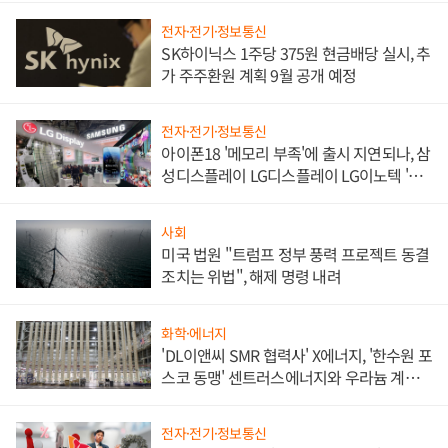
전자·전기·정보통신
SK하이닉스 1주당 375원 현금배당 실시, 추
가 주주환원 계획 9월 공개 예정
전자·전기·정보통신
아이폰18 '메모리 부족'에 출시 지연되나, 삼
성디스플레이 LG디스플레이 LG이노텍 '탈
애플' 수익 다각화 속도
사회
미국 법원 "트럼프 정부 풍력 프로젝트 동결
조치는 위법", 해제 명령 내려
화학·에너지
'DL이앤씨 SMR 협력사' X에너지, '한수원 포
스코 동맹' 센트러스에너지와 우라늄 계약
체결
전자·전기·정보통신