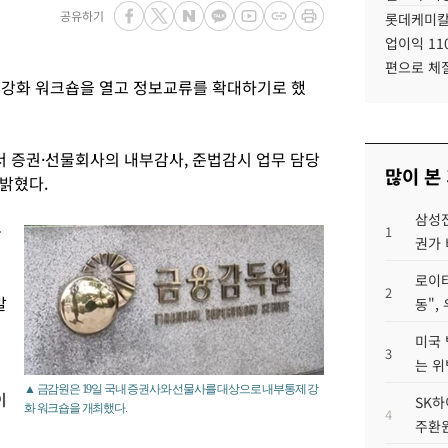
공유하기
롯데케미칼
업이익 11
편으로 체
 강화 워크숍을 열고 정보교류를 확대하기로 했
서 증권·선물회사의 내부감사, 준법감시 업무 담당
많이 본
 밝혔다.
삼성전
를
1
권가 
로이터
2
발
동",
미국 
3
는 위
▲ 금감원은 19일 국내 증권사와 선물사를 대상으로 내부통제 강
이
SK하
화 워크숍을 개최했다.
4
주환원