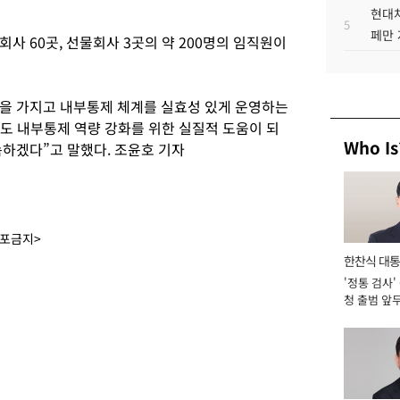
현대차
5
페만 
사 60곳, 선물회사 3곳의 약 200명의 임직원이
을 가지고 내부통제 체계를 실효성 있게 운영하는
에도 내부통제 역량 강화를 위한 실질적 도움이 되
Who Is
속하겠다”고 말했다. 조윤호 기자
배포금지>
한찬식 대
'정통 검사'
서관
청 출범 앞
맡아 [2026