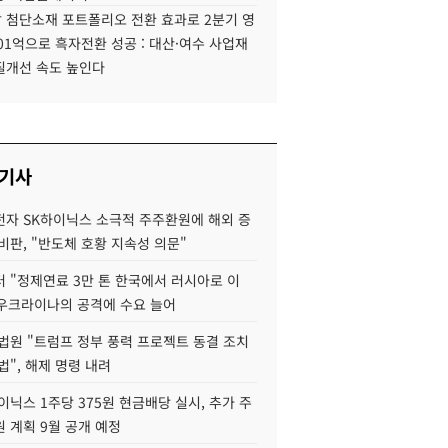
 첨단소재 포트폴리오 전환 효과로 2분기 영
01억으로 흑자전환 성공 : 대산·여수 사업재
질개선 속도 높인다
 기사
자 SK하이닉스 소극적 주주환원에 해외 증
비판, "반도체 호황 지속성 의문"
 "정제연료 3만 톤 한국에서 러시아로 이
 우크라이나의 공격에 수요 늘어
법원 "트럼프 정부 풍력 프로젝트 동결 조치
법", 해제 명령 내려
이닉스 1주당 375원 현금배당 실시, 추가 주
 계획 9월 공개 예정