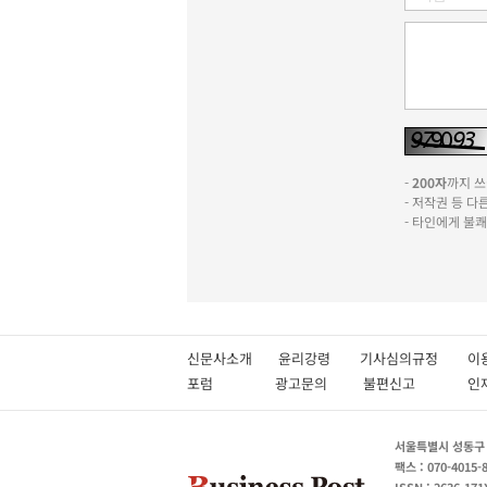
-
200자
까지 쓰실
- 저작권 등 
- 타인에게 불
신문사소개
윤리강령
기사심의규정
이
포럼
광고문의
불편신고
서울특별시 성동구 성
팩스 : 070-4015-
ISSN : 2636-171