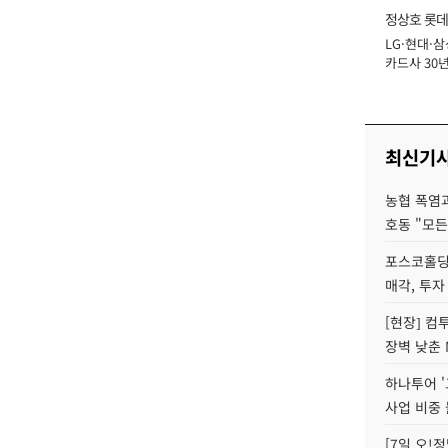
정상호 롯데
LG·현대·삼
장
카드사 30년
에 '초집중' 
최신기
농협 폭염과
호동 "모든
포스코홀딩
매각, 투자
[현장] 컴
장벽 낮춘 
하나투어 '
사업 비중 
[7일 오!