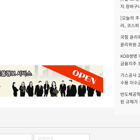
지 장바구
[오늘의 주
라, 코스피
국힘 윤리위
윤리위원 
KDB생명
금융지주 
가스공사 2
수용 미수금
반도체공학
된 규제가 