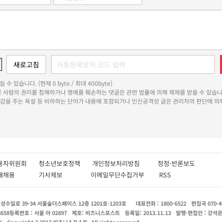
 수 있습니다. (현재 0 byte / 최대 400byte)
다른 사람의 권리를 침해하거나 명예를 훼손하는 댓글은 관련 법률에 의해 제재를 받을 수 있습니
쾌감을 주는 욕설 등 비하하는 단어가 내용에 포함되거나 인신공격성 글은 관리자의 판단에 의해
용자위원회
청소년보호정책
개인정보처리방침
정정·반론보도
인재채용
기사제보
이메일무단수집거부
RSS
수일로 39-34 서울숲더스페이스 12층 1201호-1203호
대표전화 : 1800-6522
편집국 070-4
8658
등록번호 : 서울 아 02897
제호: 비즈니스포스트
등록일: 2013.11.13
발행·편집인 : 강석
X
Copyright ? 2013 비즈니스포스트. All rights reserved.