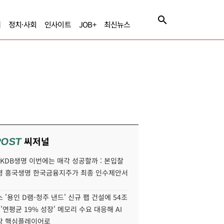
제
정치·사회
인사이트
JOB+
최신뉴스
씨저널
POST
' KDB생명 이번에는 매각 성공할까 : 본입찰
명 흥국생명 한국금융지주가 최종 인수제안서
 '용인 D램-청주 낸드' 신규 팹 건설에 54조
 '연평균 19% 성장' 메모리 수요 대응해 AI
장 핵심플레이어로