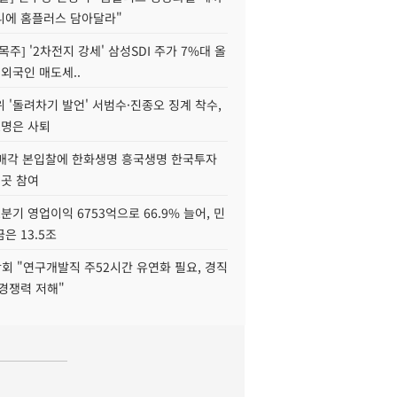
니에 홈플러스 담아달라"
목주] '2차전지 강세' 삼성SDI 주가 7%대 올
 외국인 매도세..
 '돌려차기 발언' 서범수·진종오 징계 착수,
2명은 사퇴
 매각 본입찰에 한화생명 흥국생명 한국투자
3곳 참여
분기 영업이익 6753억으로 66.9% 늘어, 민
은 13.5조
회 "연구개발직 주52시간 유연화 필요, 경직
경쟁력 저해"