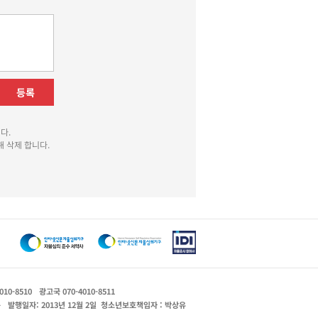
등록
다.
 삭제 합니다.
010-8510
광고국 070-4010-8511
운
발행일자: 2013년 12월 2일
청소년보호책임자 : 박상유