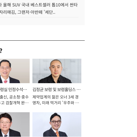
 올해 SUV 국내 베스트셀러 톱10에서 싼타
자리매김, 그랜저·아반떼 '세단..
?
통령실 민정수석비
김정균 보령 및 보령홀딩스 대
 출신, 공소청·중수
제약업계의 젊은 오너 3세 경
표이사 사장
두고 검찰개혁 완수
영자, 미래 먹거리 '우주와 헬
년]
스케어' 공들여 [2026년]