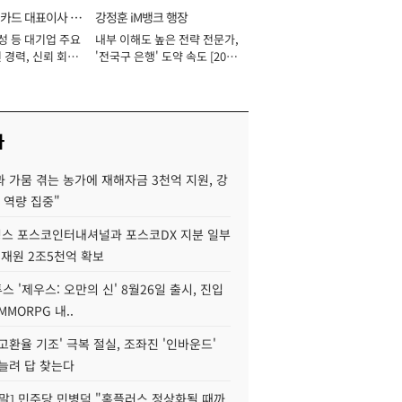
카드 대표이사 사
강정훈 iM뱅크 행장
성 등 대기업 주요
내부 이해도 높은 전략 전문가,
 경력, 신뢰 회복
'전국구 은행' 도약 속도 [2026
[2026년]
년]
사
 가뭄 겪는 농가에 재해자금 3천억 지원, 강
 역량 집중"
스 포스코인터내셔널과 포스코DX 지분 일부
 재원 2조5천억 확보
투스 '제우스: 오만의 신' 8월26일 출시, 진입
MMORPG 내..
고환율 기조' 극복 절실, 조좌진 '인바운드'
늘려 답 찾는다
정말] 민주당 민병덕 "홈플러스 정상화될 때까