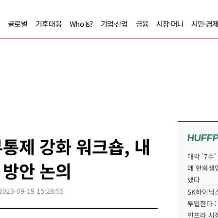
글로벌
기후대응
Who Is?
기업·산업
금융
시장·머니
시민·경
HUFF
통제 강화 워크숍, 내
매각 '7수
 방안 논의
에 한화생
냈다
2023-09-19 15:28:55
SK하이닉스
투입한다 :
인프라 시