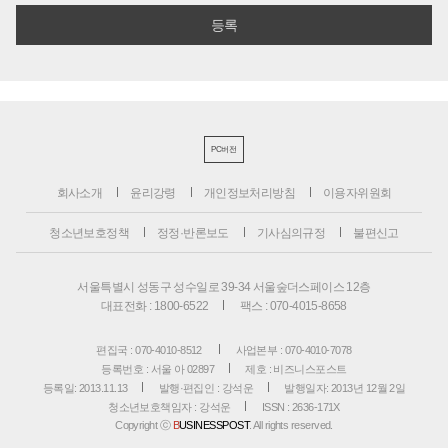
PC버전
회사소개
윤리강령
개인정보처리방침
이용자위원회
청소년보호정책
정정·반론보도
기사심의규정
불편신고
서울특별시 성동구 성수일로 39-34 서울숲더스페이스 12층
대표전화 : 1800-6522
팩스 : 070-4015-8658
편집국 : 070-4010-8512
사업본부 : 070-4010-7078
등록번호 : 서울 아 02897
제호 : 비즈니스포스트
등록일: 2013.11.13
발행·편집인 : 강석운
발행일자: 2013년 12월 2일
청소년보호책임자 : 강석운
ISSN : 2636-171X
Copyright ⓒ
B
USINESSPOST
. All rights reserved.