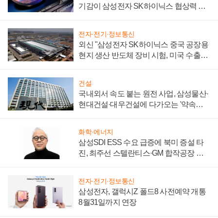
기감이 삼성전자 SK하이닉스 협상력 더
키워
전자·전기·정보통신
외신 "삼성전자 SK하이닉스 중국 공장용
현지 생산 반도체 장비 시험, 미국 수출통
제 대비"
건설
국내외서 속도 붙는 원전 사업, 삼성물산·
현대건설·대우건설에 다가오는 '약속의
시간'
화학·에너지
삼성SDI ESS 수요 급증에 북미 증설 타
진, 최주선 스텔란티스·GM 합작공장 건
설 재추진하나
전자·전기·정보통신
삼성전자, 갤럭시Z 폴드8 사전예약 개통
8월31일까지 연장