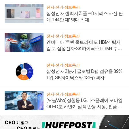
전자·전기·정보통신
삼성전자 갤럭시 Z 폴드8 시리즈 사전 판
매 '144만 대' 역대 최대
전자·전기·정보통신
엔비디아 '루빈 울트라'에도 HBM4 탑재
검토, 삼성전자·SK하이닉스 HBM4 수율
에 주도권 갈린다
전자·전기·정보통신
삼성전자 2분기 글로벌 D램 점유율 39%
1위, SK하이닉스와 13%p 격차
전자·전기·정보통신
[오늘Who] 정철동 LG디스플레이 모바일
OLED로 하반기 실적 반등 시동, '칩플레
이션'에 가격 인하 압박은 부담