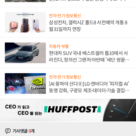
불만 폭발
전자·전기·정보통신
삼성전자, 갤럭시Z 폴드8 사전예약 개통 8
월31일까지 연장
자동차·부품
현대차 SUV 국내 베스트셀러 톱10에서 사
라진다, 정의선 그랜저·아반떼 '세단 쌍끌
이'로 내수 방어
전자·전기·정보통신
[AI 뭉쳐야 산다⑧] LG·엔비디아 '피지컬 AI'
동맹 강화, 구광모 제조·데이터·기술 결집
해 종합 로보틱스 기업으로
기사댓글
0
개