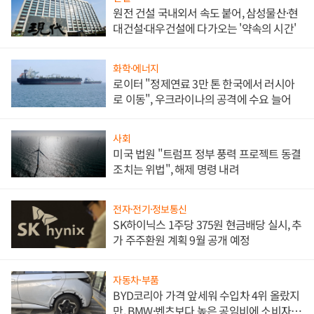
원전 건설 국내외서 속도 붙어, 삼성물산·현
대건설·대우건설에 다가오는 '약속의 시간'
화학·에너지
로이터 "정제연료 3만 톤 한국에서 러시아
로 이동", 우크라이나의 공격에 수요 늘어
사회
미국 법원 "트럼프 정부 풍력 프로젝트 동결
조치는 위법", 해제 명령 내려
전자·전기·정보통신
SK하이닉스 1주당 375원 현금배당 실시, 추
가 주주환원 계획 9월 공개 예정
자동차·부품
BYD코리아 가격 앞세워 수입차 4위 올랐지
만, BMW·벤츠보다 높은 공임비에 소비자