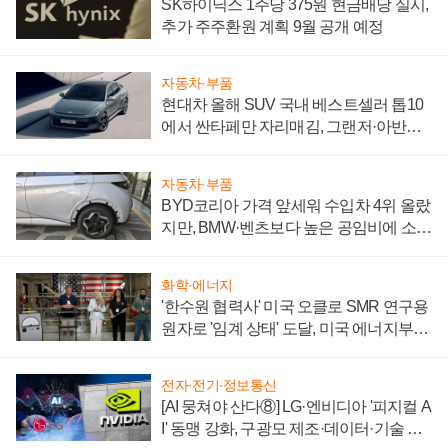
SK하이닉스 1주당 375원 현금배당 실시,
추가 주주환원 계획 9월 공개 예정
자동차·부품
현대차 올해 SUV 국내 베스트셀러 톱10
에서 싼타페만 자리매김, 그랜저·아반떼
'세단 쌍끌이'로 내수 방어
자동차·부품
BYD코리아 가격 앞세워 수입차 4위 올랐
지만, BMW·벤츠보다 높은 공임비에 소비
자 불만 폭발
화학·에너지
'한수원 협력사' 미국 오클로 SMR 연구용
원자로 '임계 상태' 도달, 미국 에너지부
"중요한 이정표"
전자·전기·정보통신
[AI 뭉쳐야 산다⑧] LG·엔비디아 '피지컬 A
I' 동맹 강화, 구광모 제조·데이터·기술 결