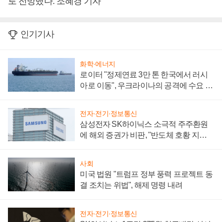
로 전망했다. 조혜경 기자
인기기사
화학·에너지
로이터 "정제연료 3만 톤 한국에서 러시
아로 이동", 우크라이나의 공격에 수요 늘
어
전자·전기·정보통신
삼성전자 SK하이닉스 소극적 주주환원
에 해외 증권가 비판, "반도체 호황 지속
성 의문"
사회
미국 법원 "트럼프 정부 풍력 프로젝트 동
결 조치는 위법", 해제 명령 내려
전자·전기·정보통신