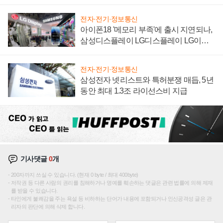
집해 종합 로보틱스 기업으로
전자·전기·정보통신
아이폰18 '메모리 부족'에 출시 지연되나,
삼성디스플레이 LG디스플레이 LG이노
텍 '탈애플' 수익 다각화 속도
전자·전기·정보통신
삼성전자 넷리스트와 특허분쟁 매듭, 5년
동안 최대 1.3조 라이선스비 지급
기사댓글
0
개
200자까지 쓰실 수 있습니다. (현재 0 byte / 최대 400byte)
저작권 등 다른 사람의 권리를 침해하거나 명예를 훼손하는 댓글은 관련 법률에 의해 제재
를 받을 수 있습니다.
타인에게 불쾌감을 주는 욕설 등 비하하는 단어가 내용에 포함되거나 인신공격성 글은 관
리자의 판단에 의해 삭제 합니다.