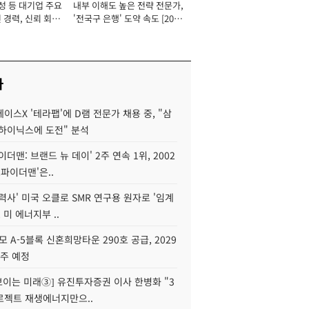
성 등 대기업 주요
내부 이해도 높은 전략 전문가,
 경력, 신뢰 회복
'전국구 은행' 도약 속도 [2026
[2026년]
년]
사
이스X '테라팹'에 D램 전문가 채용 중, "삼
K하이닉스에 도전" 분석
이더맨: 브랜드 뉴 데이' 2주 연속 1위, 2002
스파이더맨'은..
력사' 미국 오클로 SMR 연구용 원자로 '임계
 미 에너지부 ..
모 A-5블록 신혼희망타운 290호 공급, 2029
입주 예정
 보이는 미래③] 유진투자증권 이사 한병화 "3
로젝트 재생에너지만으..