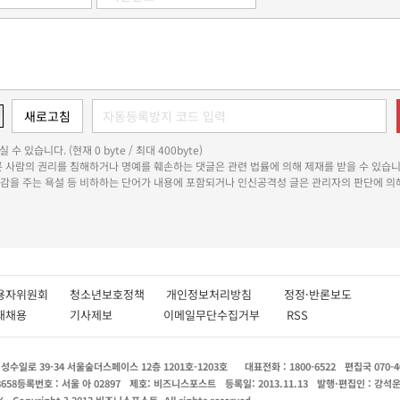
 수 있습니다. (현재 0 byte / 최대 400byte)
다른 사람의 권리를 침해하거나 명예를 훼손하는 댓글은 관련 법률에 의해 제재를 받을 수 있습니
쾌감을 주는 욕설 등 비하하는 단어가 내용에 포함되거나 인신공격성 글은 관리자의 판단에 의해
용자위원회
청소년보호정책
개인정보처리방침
정정·반론보도
인재채용
기사제보
이메일무단수집거부
RSS
수일로 39-34 서울숲더스페이스 12층 1201호-1203호
대표전화 : 1800-6522
편집국 070-4
8658
등록번호 : 서울 아 02897
제호: 비즈니스포스트
등록일: 2013.11.13
발행·편집인 : 강석
X
Copyright ? 2013 비즈니스포스트. All rights reserved.