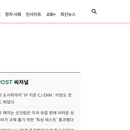
제
정치·사회
인사이트
JOB+
최신뉴스
씨저널
POST
 도시락까지' IP 키운 CJ ENM : 티빙도 웃
도 뛰었다
호 해치는 선크림은 미국·유럽 판매 어려운 상
콜마가 규제 뚫기 위한 '독성 테스트' 통과했다