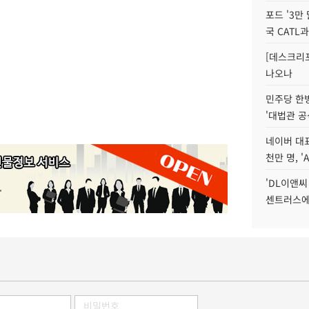
포드 '3만
국 CATL과
[데스크리포
나오나
민주당 한
'대법관 공
네이버 대표
천만 명, 'A
'DL이앤씨
센트러스에