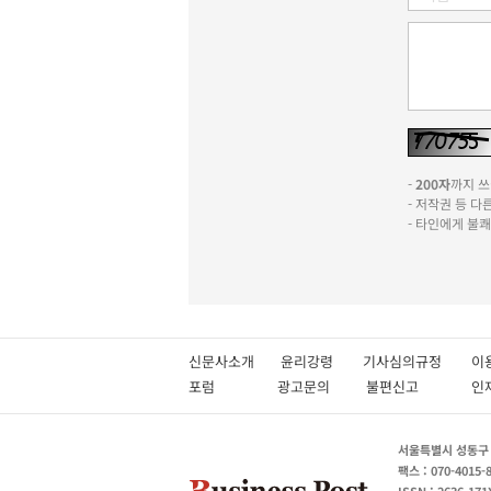
-
200자
까지 쓰실
- 저작권 등 
- 타인에게 불
신문사소개
윤리강령
기사심의규정
이
포럼
광고문의
불편신고
서울특별시 성동구 성
팩스 : 070-4015-
ISSN : 2636-171