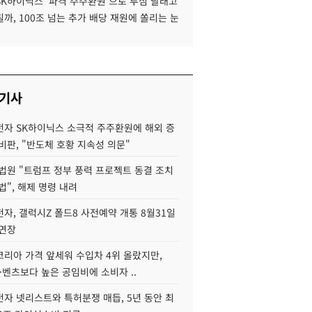
SK하이닉스 '파격 주주환원'으로 투심 달래고
까, 100조 넘는 추가 배당 재원에 쏠리는 눈
 기사
자 SK하이닉스 소극적 주주환원에 해외 증
비판, "반도체 호황 지속성 의문"
법원 "트럼프 정부 풍력 프로젝트 동결 조치
법", 해제 명령 내려
자, 갤럭시Z 폴드8 사전예약 개통 8월31일
 연장
코리아 가격 앞세워 수입차 4위 올랐지만,
·벤츠보다 높은 공임비에 소비자 ..
자 넷리스트와 특허분쟁 매듭, 5년 동안 최