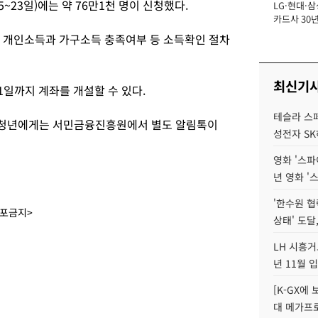
~23일)에는 약 76만1천 명이 신청했다.
LG·현대·삼
장
카드사 30년
에 '초집중' 
 개인소득과 가구소득 충족여부 등 소득확인 절차
최신기
1일까지 계좌를 개설할 수 있다.
테슬라 스페
 청년에게는 서민금융진흥원에서 별도 알림톡이
성전자 S
영화 '스파
년 영화 '
'한수원 협
배포금지>
상태' 도달,
LH 시흥거
년 11월 
[K-GX에
대 메가프