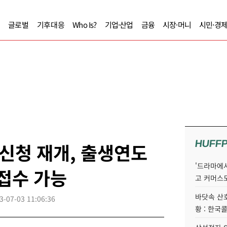
글로벌
기후대응
Who Is?
기업·산업
금융
시장·머니
시민·경
HUFF
신청 재개, 출생연도
'드라마에서
 접수 가능
고 커머스
바닷속 산
3-07-03 11:06:36
황 : 한국