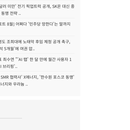
 달러 미만' 전기 픽업트럭 공개, SK온 대신 중
 동맹 전략 ..
트 8월] 어쩌다 '민주당 망한다'는 말까지
병도 조희대에 노태악 후임 제청 공개 촉구,
석 5개월'에 여권 압..
 최수연 "'AI 탭' 한 달 만에 월간 사용자 1
I 브리핑'..
 SMR 협력사' X에너지, '한수원 포스코 동맹'
너지와 우라늄 ..