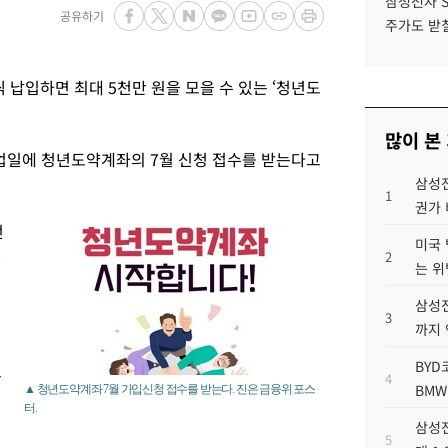
삼성전자 
공유하기
주가도 받칠
씩 납입하면 최대 5천만 원을 모을 수 있는 ‘청년도
많이 본
업일에 청년도약계좌의 7월 신청 접수를 받는다고
삼성전
1
권가 
던
미국 
신
2
는 위
삼성전
3
까지
BYD
준
4
BMW
▲ 청년도약계좌 7월 가입신청 접수를 받는다. 진은 금융위 포스
으
터.
삼성전
5