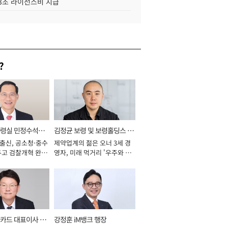
.3조 라이선스비 지급
?
통령실 민정수석비
김정균 보령 및 보령홀딩스 대
 출신, 공소청·중수
제약업계의 젊은 오너 3세 경
표이사 사장
두고 검찰개혁 완수
영자, 미래 먹거리 '우주와 헬
년]
스케어' 공들여 [2026년]
카드 대표이사 사
강정훈 iM뱅크 행장