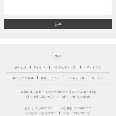
PC버전
회사소개
윤리강령
개인정보처리방침
이용자위원회
청소년보호정책
정정·반론보도
기사심의규정
불편신고
서울특별시 성동구 성수일로 39-34 서울숲더스페이스 12층
대표전화 : 1800-6522
팩스 : 070-4015-8658
편집국 : 070-4010-8512
사업본부 : 070-4010-7078
등록번호 : 서울 아 02897
제호 : 비즈니스포스트