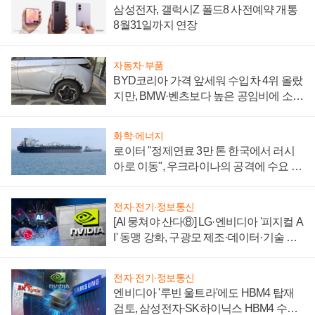
삼성전자, 갤럭시Z 폴드8 사전예약 개통
8월31일까지 연장
자동차·부품
BYD코리아 가격 앞세워 수입차 4위 올랐
지만, BMW·벤츠보다 높은 공임비에 소비
자 불만 폭발
화학·에너지
로이터 "정제연료 3만 톤 한국에서 러시
아로 이동", 우크라이나의 공격에 수요 늘
어
전자·전기·정보통신
[AI 뭉쳐야 산다⑧] LG·엔비디아 '피지컬 A
I' 동맹 강화, 구광모 제조·데이터·기술 결
집해 종합 로보틱스 기업으로
전자·전기·정보통신
엔비디아 '루빈 울트라'에도 HBM4 탑재
검토, 삼성전자·SK하이닉스 HBM4 수율