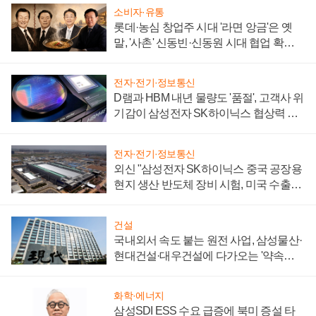
소비자·유통
롯데·농심 창업주 시대 '라면 앙금'은 옛
말, '사촌' 신동빈·신동원 시대 협업 확대
일로
전자·전기·정보통신
D램과 HBM 내년 물량도 '품절', 고객사 위
기감이 삼성전자 SK하이닉스 협상력 더
키워
전자·전기·정보통신
외신 "삼성전자 SK하이닉스 중국 공장용
현지 생산 반도체 장비 시험, 미국 수출통
제 대비"
건설
국내외서 속도 붙는 원전 사업, 삼성물산·
현대건설·대우건설에 다가오는 '약속의
시간'
화학·에너지
삼성SDI ESS 수요 급증에 북미 증설 타