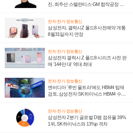
진, 최주선 스텔란티스·GM 합작공장 건
설 재추진하나
전자·전기·정보통신
삼성전자, 갤럭시Z 폴드8 사전예약 개통
8월31일까지 연장
전자·전기·정보통신
삼성전자 갤럭시 Z 폴드8 시리즈 사전 판
매 '144만 대' 역대 최대
전자·전기·정보통신
엔비디아 '루빈 울트라'에도 HBM4 탑재
검토, 삼성전자·SK하이닉스 HBM4 수율
에 주도권 갈린다
전자·전기·정보통신
삼성전자 2분기 글로벌 D램 점유율 39%
1위, SK하이닉스와 13%p 격차