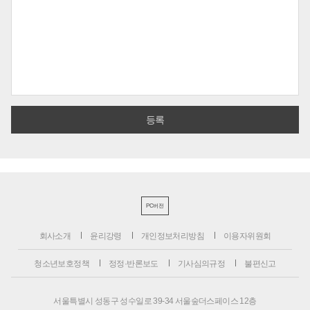
PC버전
회사소개
윤리강령
개인정보처리방침
이용자위원회
청소년보호정책
정정·반론보도
기사심의규정
불편신고
서울특별시 성동구 성수일로 39-34 서울숲더스페이스 12층