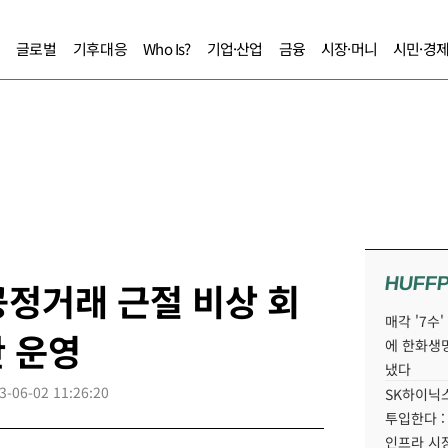
글로벌
기후대응
Who Is?
기업·산업
금융
시장·머니
시민·경
HUFF
정거래 근절 비상 회
매각 '7수
간 운영
에 한화생
냈다
3-06-02 11:26:20
SK하이닉스
투입한다 :
인프라 시