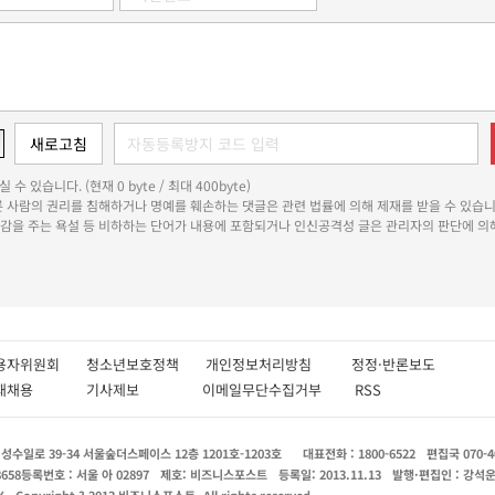
 수 있습니다. (현재 0 byte / 최대 400byte)
다른 사람의 권리를 침해하거나 명예를 훼손하는 댓글은 관련 법률에 의해 제재를 받을 수 있습니
쾌감을 주는 욕설 등 비하하는 단어가 내용에 포함되거나 인신공격성 글은 관리자의 판단에 의해
용자위원회
청소년보호정책
개인정보처리방침
정정·반론보도
인재채용
기사제보
이메일무단수집거부
RSS
수일로 39-34 서울숲더스페이스 12층 1201호-1203호
대표전화 : 1800-6522
편집국 070-4
8658
등록번호 : 서울 아 02897
제호: 비즈니스포스트
등록일: 2013.11.13
발행·편집인 : 강석
X
Copyright ? 2013 비즈니스포스트. All rights reserved.