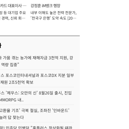
카드 대표이사 사
강정훈 iM뱅크 행장
성 등 대기업 주요
내부 이해도 높은 전략 전문가,
 경력, 신뢰 회복
'전국구 은행' 도약 속도 [2026
[2026년]
년]
사
 가뭄 겪는 농가에 재해자금 3천억 지원, 강
 역량 집중"
스 포스코인터내셔널과 포스코DX 지분 일부
 재원 2조5천억 확보
투스 '제우스: 오만의 신' 8월26일 출시, 진입
MMORPG 내..
고환율 기조' 극복 절실, 조좌진 '인바운드'
늘려 답 찾는다
정말] 민주당 민병덕 "홈플러스 정상화될 때까