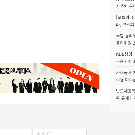
지 장바구
[오늘의 주
라, 코스피
국힘 윤리위
윤리위원 
KDB생명
금융지주 
가스공사 2
수용 미수금
반도체공학
된 규제가 