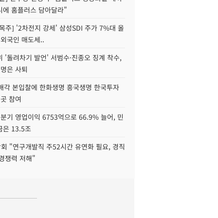
니에 홈플러스 담아달라"
목주] '2차전지 강세' 삼성SDI 주가 7%대 올
 외국인 매도세..
 '돌려차기 발언' 서범수·진종오 징계 착수,
2명은 사퇴
 매각 본입찰에 한화생명 흥국생명 한국투자
3곳 참여
분기 영업이익 6753억으로 66.9% 늘어, 민
은 13.5조
회 "연구개발직 주52시간 유연화 필요, 경직
경쟁력 저해"