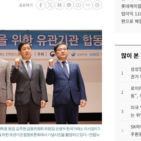
공유하기
롯데케미칼
업이익 11
편으로 체
많이 본
삼성전
1
권가 
로이터
2
동",
미국 
3
는 위
SK하
독원 원장, 김주현 금융위원회 위원장, 손병두 한국거래소 이사장이 5
4
주환원
을 위한 유관기관 합동토론회에서 기념사진을 촬영하고 있다. <연합뉴