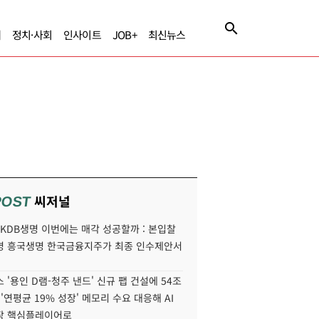
제
정치·사회
인사이트
JOB+
최신뉴스
씨저널
POST
' KDB생명 이번에는 매각 성공할까 : 본입찰
명 흥국생명 한국금융지주가 최종 인수제안서
 '용인 D램-청주 낸드' 신규 팹 건설에 54조
 '연평균 19% 성장' 메모리 수요 대응해 AI
장 핵심플레이어로