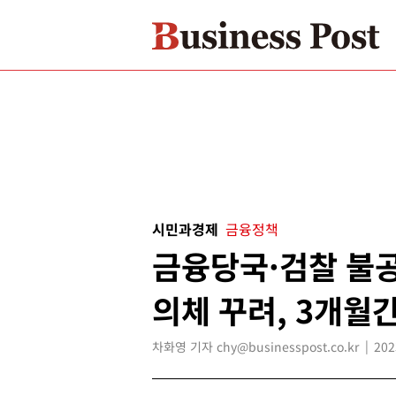
시민과경제
금융정책
금융당국·검찰 불공
의체 꾸려, 3개월
차화영 기자 chy@businesspost.co.kr
202