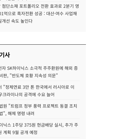
 첨단소재 포트폴리오 전환 효과로 2분기 영
01억으로 흑자전환 성공 : 대산·여수 사업재
질개선 속도 높인다
 기사
자 SK하이닉스 소극적 주주환원에 해외 증
비판, "반도체 호황 지속성 의문"
 "정제연료 3만 톤 한국에서 러시아로 이
 우크라이나의 공격에 수요 늘어
법원 "트럼프 정부 풍력 프로젝트 동결 조치
법", 해제 명령 내려
이닉스 1주당 375원 현금배당 실시, 추가 주
 계획 9월 공개 예정