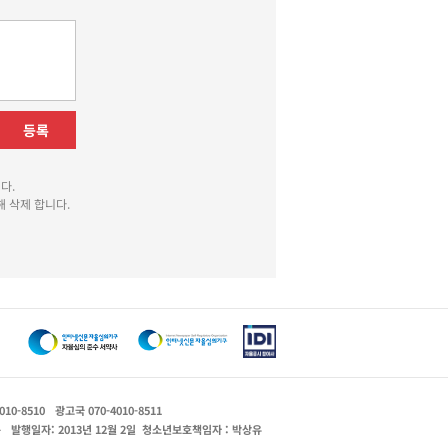
등록
다.
 삭제 합니다.
010-8510
광고국 070-4010-8511
운
발행일자: 2013년 12월 2일
청소년보호책임자 : 박상유