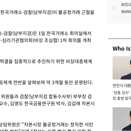
BYD
5
·한국거래소·검찰(남부지검)이 불공정거래 근절을
BMW
소·검찰(남부지검)은 1일 한국거래소 회의실에서
·심리기관협의회(비상 조심협) 1차 회의를 개최
Who Is
 척결을 집중적으로 추진하기 위한 비상대층체계
응체계 전반을 살펴보며 약 3개월 동안 운영된다.
한찬식 대
'정통 검사'
서관
 위원들과 검찰(남부지검 합동수사부) 부부장 검
청 출범 앞
 교수, 김영도 한국금융연구원 박사, 김갑래 자본시
맡아 [2026
상임위원은 “자본시장 불공정거래는 정직한 서민