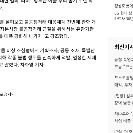
대한 범죄”라며 “정부는 이를 뿌리 뽑기 위한 확
정상호 롯데
.
LG·현대·삼
장
카드사 30년
를 살펴보고 불공정거래 대응체계 전반에 관한 개
에 '초집중' 
러 자본시장 불공정거래 근절을 위해서는 유관기관
 대폭 강화해 나가자”고 강조했다.
최신기
큼 비상 조심협에서 기획조사, 공동 조사, 특별단
의해 각종 불법 행위를 신속하게 적발, 엄정한 제재
농협 폭염과
고 말했다. 차화영 기자
호동 "모든
포스코홀딩
매각, 투자
배포금지>
[현장] 컴
장벽 낮춘 
하나투어 '
사업 비중 
[7일 오!