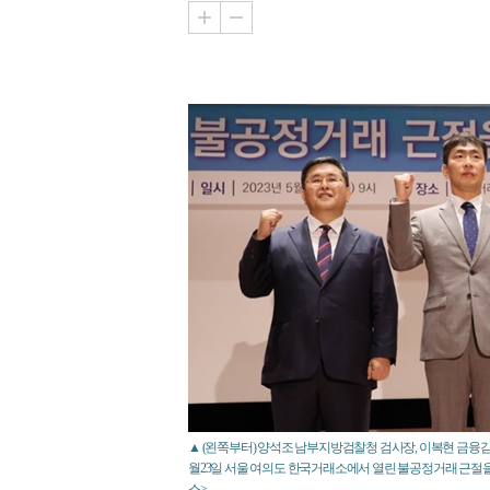
▲ (왼쪽부터) 양석조 남부지방검찰청 검사장, 이복현 금융감
월23일 서울 여의도 한국거래소에서 열린 불공정거래 근절
스>