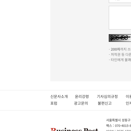
-
200자
까지 쓰실
- 저작권 등 
- 타인에게 불
신문사소개
윤리강령
기사심의규정
이
포럼
광고문의
불편신고
서울특별시 성동구 성
팩스 : 070-4015-
ISSN : 2636-171