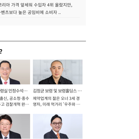
코리아 가격 앞세워 수입차 4위 올랐지만,
·벤츠보다 높은 공임비에 소비자 ..
?
통령실 민정수석비
김정균 보령 및 보령홀딩스 대
 출신, 공소청·중수
제약업계의 젊은 오너 3세 경
표이사 사장
두고 검찰개혁 완수
영자, 미래 먹거리 '우주와 헬
년]
스케어' 공들여 [2026년]