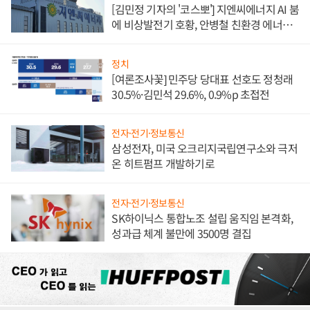
[김민정 기자의 '코스뽀'] 지엔씨에너지 AI 붐
에 비상발전기 호황, 안병철 친환경 에너지
발전전문기업 향한다
정치
[여론조사꽃] 민주당 당대표 선호도 정청래
30.5%·김민석 29.6%, 0.9%p 초접전
전자·전기·정보통신
삼성전자, 미국 오크리지국립연구소와 극저
온 히트펌프 개발하기로
전자·전기·정보통신
SK하이닉스 통합노조 설립 움직임 본격화,
성과급 체계 불만에 3500명 결집