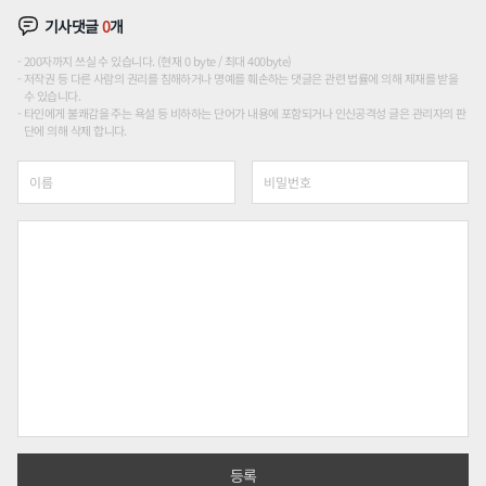
기사댓글
0
개
200자까지 쓰실 수 있습니다. (현재 0 byte / 최대 400byte)
저작권 등 다른 사람의 권리를 침해하거나 명예를 훼손하는 댓글은 관련 법률에 의해 제재를 받을
수 있습니다.
타인에게 불쾌감을 주는 욕설 등 비하하는 단어가 내용에 포함되거나 인신공격성 글은 관리자의 판
단에 의해 삭제 합니다.