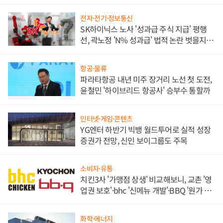
각
전자·전기·정보통신
SK하이닉스 노사 '성과급 주식 지급' 평행
선, 곽노정 'N% 성과급' 법적 논란 벗을지 주
목
항공·물류
파라타항공 내년 미주 장거리 노선 첫 도전,
윤철민 '하이브리드 항공사' 승부수 통할까
인터넷·게임·콘텐츠
YG엔터 하반기 빅뱅 월드투어로 실적 성장
증권가 전망, 신인 보이그룹도 주목
소비자·유통
치킨3사 '가맹점 상생' 비교해보니, 교촌 '영
업권 보호'·bhc '신메뉴 개발'·BBQ '원가 부
담'
화학·에너지